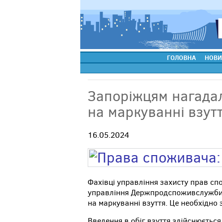
ГОЛОВНА
НОВИ
Запоріжцям нагадал
на маркуванні взут
16.05.2024
Фахівці управління захисту прав сп
управління Держпродспоживслужби в
на маркуванні взуття. Це необхідно
Введення в обіг взуття здійснюється