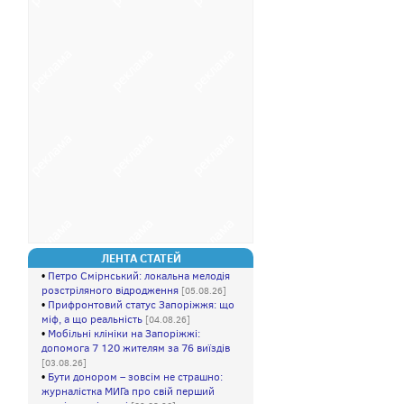
ЛЕНТА СТАТЕЙ
•
Петро Смірнський: локальна мелодія
розстріляного відродження
[05.08.26]
•
Прифpoнтовий стaтуc Зaпopiжжя: що
мiф, а щo peaльність
[04.08.26]
•
Мобільні клініки на Запоріжжі:
допомога 7 120 жителям за 76 виїздів
[03.08.26]
•
Бути донором – зовсім не страшно:
журналістка МИГа про свій перший