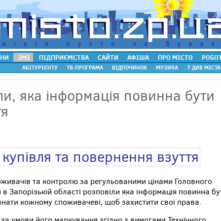
НИ
ЗМІ
ПІДПРИЄМСТВА
САЙТИ
АФІША
ПРО МІСТО
РОБО
АБІТУРІЄНТУ
ТВ-ПРОГРАМА
ВІДПОЧИНОК
МУЗИКА
7 ДИВ МІСТА
и, яка інформація повинна бути
тя
оживачів та контролю за регульованими цінами Головного
 Запорізькій області розповіли яка інформація повинна бу
 знати кожному споживачеві, щоб захистити свої права.
 за умови його маркування згідно з вимогами Технічного