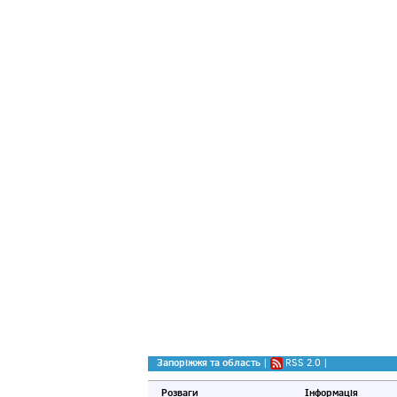
Запоріжжя та область
|
RSS 2.0
|
Розваги
Інформація