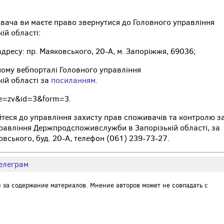
вача ви маєте право звернутися до Головного управління
й області:
дресу: пр. Маяковського, 20-А, м. Запоріжжя, 69036;
ному вебпорталі Головного управління
ій області за
посиланням.
ge=zv&id=3&form=3.
теся до управління захисту прав споживачів та контролю з
равління Держпродспоживслужби в Запорізькій області, за
вського, буд. 20-А, телефон (061) 239-73-27.
елеграм
и за содержание материалов. Мнение авторов может не совпадать с