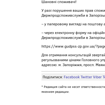
Шановні споживачі!
У разі порушення ваших прав спожи
Держпродспоживслужби в Запорізькі
– у паперовому вигляді на поштову а
– через електронну форму на офіцій
Держпродспоживслужби в Запорізьк
https://www.gudpss-zp.gov.ua/?pa
Для отримання консультацій звертай
регульованими цінами Головного уп
адресою: м. Запоріжжя, просп. Маяко
Поділитися:
Facebook
Twitter
Viber
Т
* Редакция сайта не несет ответственност
мнением редакции.