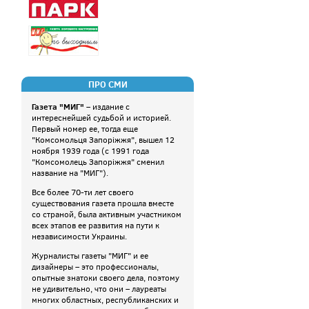
ПРО СМИ
Газета "МИГ"
– издание с
интереснейшей судьбой и историей.
Первый номер ее, тогда еще
"Комсомольця Запоріжжя", вышел 12
ноября 1939 года (с 1991 года
"Комсомолець Запоріжжя" сменил
название на "МИГ").
Все более 70-ти лет своего
существования газета прошла вместе
со страной, была активным участником
всех этапов ее развития на пути к
независимости Украины.
Журналисты газеты "МИГ" и ее
дизайнеры – это профессионалы,
опытные знатоки своего дела, поэтому
не удивительно, что они – лауреаты
многих областных, республиканских и