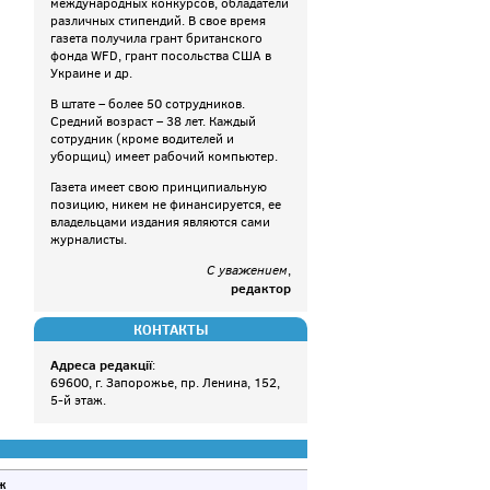
международных конкурсов, обладатели
различных стипендий. В свое время
газета получила грант британского
фонда WFD, грант посольства США в
Украине и др.
В штате – более 50 сотрудников.
Средний возраст – 38 лет. Каждый
сотрудник (кроме водителей и
уборщиц) имеет рабочий компьютер.
Газета имеет свою принципиальную
позицию, никем не финансируется, ее
владельцами издания являются сами
журналисты.
С уважением
,
редактор
КОНТАКТЫ
Адреса редакції
:
69600, г. Запорожье, пр. Ленина, 152,
5-й этаж.
ж