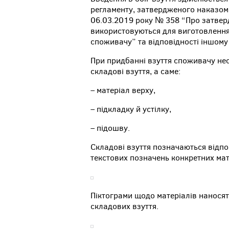
регламенту, затвердженого наказом М
06.03.2019 року № 358 “Про затвер
використовуються для виготовлення
споживачу” та відповідності іншому
При придбанні взуття споживачу нео
складові взуття, а саме:
– матеріал верху,
– підкладку й устілку,
– підошву.
Складові взуття позначаються відпов
текстових позначень конкретних мате
Піктограми щодо матеріалів наносят
складових взуття.