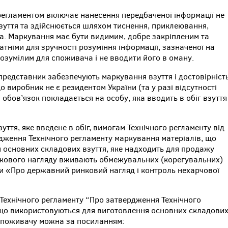
регламентом включає нанесення передбаченої інформації не
взуття та здійснюється шляхом тиснення, приклеювання,
а. Маркування має бути видимим, добре закріпленим та
атніми для зручності розуміння інформації, зазначеної на
озумілим для споживача і не вводити його в оману.
редставник забезпечують маркування взуття і достовірніст
о виробник не є резидентом України (та у разі відсутності
обов’язок покладається на особу, яка вводить в обіг взуття
уття, яке введене в обіг, вимогам Технічного регламенту від
дження Технічного регламенту маркування матеріалів, що
 основних складових взуття, яке надходить для продажу
кового нагляду вживають обмежувальних (корегувальних)
ни «Про державний ринковий нагляд і контроль нехарчової
Технічного регламенту “Про затвердження Технічного
 що використовуються для виготовлення основних складови
 споживачу можна за посиланням: