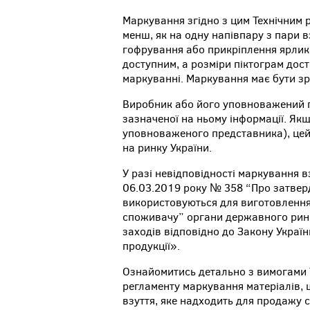
Маркування згідно з цим Технічним 
менш, як на одну напівпару з пари 
гофрування або прикріплення ярлик
доступним, а розміри піктограм дост
маркуванні. Маркування має бути зр
Виробник або його уповноважений п
зазначеної на ньому інформації. Якщ
уповноваженого представника), цей 
на ринку України.
У разі невідповідності маркування вз
06.03.2019 року № 358 “Про затвер
використовуються для виготовлення
споживачу” органи державного рин
заходів відповідно до Закону Украї
продукції».
Ознайомитись детально з вимогами 
регламенту маркування матеріалів,
взуття, яке надходить для продажу