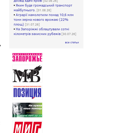
досвід здачі крові
[02.08.26]
•
Яким буде громадський транспорт
майбутнього.
[01.08.26]
•
Аграрії намолотили понад 10,6 млн
тонн зерна нового врожаю (22%
площ)
[31.07.26]
•
На Запоріжжі облаштували сотні
кілометрів захисних рубежів
[30.07.26]
все статьи
ь
х