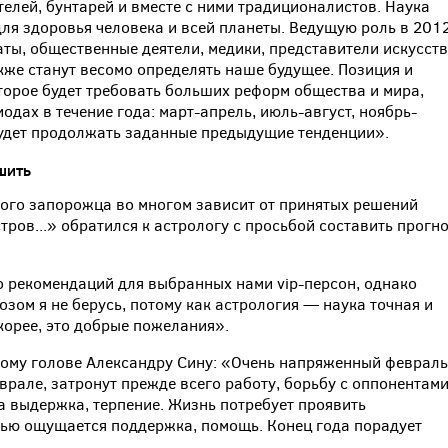
елей, бунтарей и вместе с ними традиционалистов. Наука
для здоровья человека и всей планеты. Ведущую роль в 201
аты, общественные деятели, медики, представители искусст
кже станут весомо определять наше будущее. Позиция и
торое будет требовать больших реформ общества и мира,
одах в течение года: март-апрель, июль-август, ноябрь-
будет продолжать заданные предыдущие тенденции».
шить
вого запорожца во многом зависит от принятых решений
ров...» обратился к астрологу с просьбой составить прогн
 рекомендаций для выбранных нами vip-персон, однако
зом я не берусь, потому как астрология — наука точная и
корее, это добрые пожелания».
скому голове Александру Сину: «Очень напряженный февраль
еврале, затронут прежде всего работу, борьбу с оппонентами
а выдержка, терпение. Жизнь потребует проявить
нью ощущается поддержка, помощь. Конец года порадует