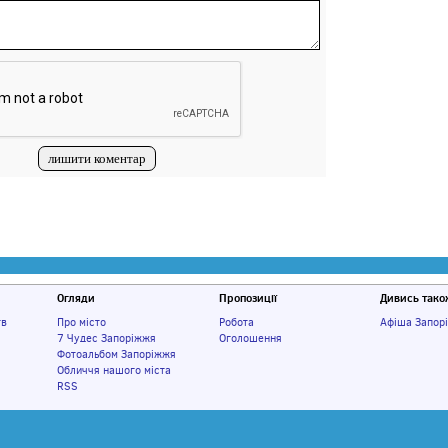
Огляди
Пропозиції
Дивись тако
тв
Про місто
Робота
Афіша Запор
7 Чудес Запоріжжя
Оголошення
Фотоальбом Запоріжжя
Обличчя нашого міста
RSS