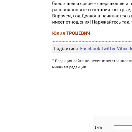
блестящее и яркое – сверкающее и 
разноплановые сочетания: пестрые,
Впрочем, год Дракона начинается в н
имеет отношения! Наряжайтесь так,
Юлия ТРОЦЕВИЧ
Поділитися:
Facebook
Twitter
Viber
Т
* Редакция сайта не несет ответственност
мнением редакции.
Ім'я