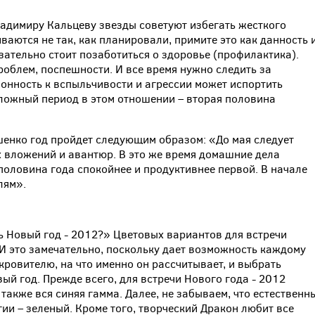
ладимиру Кальцеву звезды советуют избегать жесткого
аются не так, как планировали, примите это как данность 
зательно стоит позаботиться о здоровье (профилактика).
роблем, поспешности. И все время нужно следить за
лонность к вспыльчивости и агрессии может испортить
ложный период в этом отношении – вторая половина
енко год пройдет следующим образом: «До мая следует
 вложений и авантюр. В это же время домашние дела
половина года спокойнее и продуктивнее первой. В начале
лям».
ь Новый год - 2012?» Цветовых вариантов для встречи
 И это замечательно, поскольку дает возможность каждому
кровителю, на что именно он рассчитывает, и выбрать
вый год. Прежде всего, для встречи Нового года - 2012
также вся синяя гамма. Далее, не забываем, что естественн
ии – зеленый. Кроме того, творческий Дракон любит все