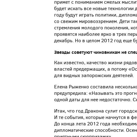
примет с пониманием смелых мыслит
будет искать все новые технологии 
году будут играть политики, диплом
со свежим мировоззрением. Дети та
стремления молодого поколения, ко
проявятся наиболее ярко в трех пери
декабрь. Но в целом 2012 год еще 
Звезды советуют чиновникам не спе
Как известно, качество жизни рядо
властей предержащих, а потому «Ост
для видных запорожских деятелей.
Елена Рыженко составила несколько
предупредила: «Называть это прогно
одной даты для нее недостаточно. С
Итак, что год Дракона сулит город
И те события, которые начнутся в ф
До конца лета 2012 года необходим
дипломатические способности. Осе
приятными сюрпризами».