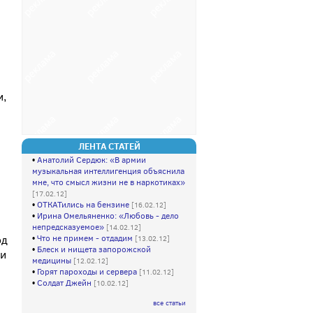
м,
ЛЕНТА СТАТЕЙ
•
Анатолий Сердюк: «В армии
музыкальная интеллигенция объяснила
мне, что смысл жизни не в наркотиках»
[17.02.12]
•
ОТКАТились на бензине
[16.02.12]
•
Ирина Омельяненко: «Любовь - дело
непредсказуемое»
[14.02.12]
од
•
Что не примем - отдадим
[13.02.12]
•
Блеск и нищета запорожской
 и
медицины
[12.02.12]
•
Горят пароходы и сервера
[11.02.12]
•
Солдат Джейн
[10.02.12]
все статьи