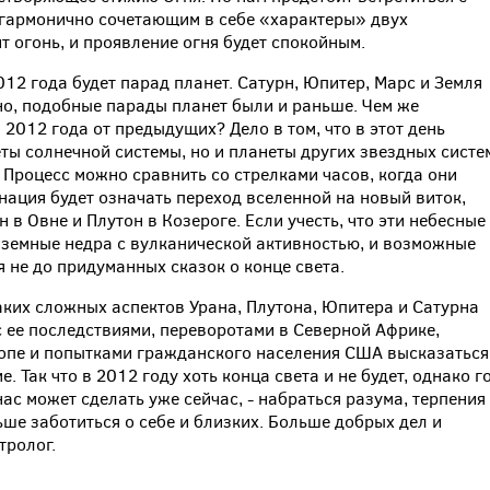
 гармонично сочетающим в себе «характеры» двух
 огонь, и проявление огня будет спокойным.
012 года будет парад планет. Сатурн, Юпитер, Марс и Земля
но, подобные парады планет были и раньше. Чем же
 2012 года от предыдущих? Дело в том, что в этот день
ты солнечной системы, но и планеты других звездных систе
 Процесс можно сравнить со стрелками часов, когда они
нация будет означать переход вселенной на новый виток,
 в Овне и Плутон в Козероге. Если учесть, что эти небесные
 земные недра с вулканической активностью, и возможные
 не до придуманных сказок о конце света.
ких сложных аспектов Урана, Плутона, Юпитера и Сатурна
 ее последствиями, переворотами в Северной Африке,
опе и попытками гражданского населения США высказаться
 Так что в 2012 году хоть конца света и не будет, однако г
нас может сделать уже сейчас, - набраться разума, терпения
ше заботиться о себе и близких. Больше добрых дел и
тролог.