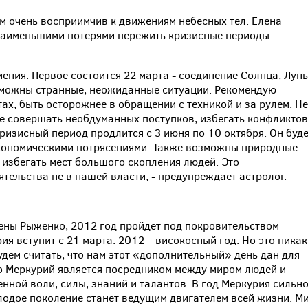
зм очень восприимчив к движениям небесных тел. Елена
 наименьшими потерями пережить кризисные периоды
мения. Первое состоится 22 марта - соединение Солнца, Луны
зможны странные, неожиданные ситуации. Рекомендую
ах, быть осторожнее в обращении с техникой и за рулем. Не
е совершать необдуманных поступков, избегать конфликтов
изисный период продлится с 3 июня по 10 октября. Он буде
кономическими потрясениями. Также возможны природные
 избегать мест большого скопления людей. Это
тельства не в нашей власти, - предупреждает астролог.
лены Рыженко, 2012 год пройдет под покровительством
ия вступит с 21 марта. 2012 – високосный год. Но это никак
удем считать, что нам этот «дополнительный» день дан для
то Меркурий является посредником между миром людей и
нной воли, силы, знаний и талантов. В год Меркурия сильн
лодое поколение станет ведущим двигателем всей жизни. М