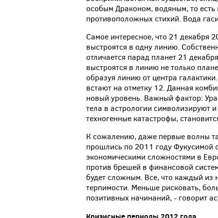
особым Драконом, водяным, то есть
противоположных стихий. Вода гасит
Самое интересное, что 21 декабря 2
выстроятся в одну линию. Собствен
отличается парад планет 21 декабря
выстроятся в линию не только плане
образуя линию от центра галактики.
встают на отметку 12. Данная комби
новый уровень. Важный фактор: Уран
тела в астрологии символизируют и
техногенные катастрофы, становится
К сожалению, даже первые волны та
прошлись по 2011 году Фукусимой с
экономическими сложностями в Евр
против брешей в финансовой системе.
будет сложным. Все, что каждый из 
терпимости. Меньше рисковать, боль
позитивных начинаний, - говорит ас
Кризисные периоды 2012 года