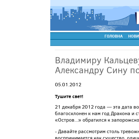
ГОЛОВНА
НОВИ
Владимиру Кальцеву
Александру Сину по
05.01.2012
Тушите свет!
21 декабря 2012 года — эта дата во
благосклонен к нам год Дракона и с
«Остров...» обратился к запорожск
- Давайте рассмотрим столь тревож
воспринимается как существо, олиц