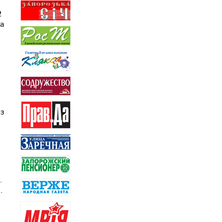
2
ва
оз
.
.