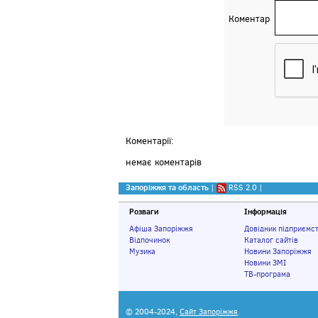
Коментар
Коментарії:
немає коментарів
Запоріжжя та область
|
RSS 2.0
|
Розваги
Інформація
Афіша Запоріжжя
Довідник підприємс
Відпочинок
Каталог сайтів
Музика
Новини Запоріжжя
Новини ЗМІ
ТВ-програма
© 2004-2024,
Сайт Запоріжжя
.