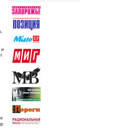
,
 и
т
ое
ир