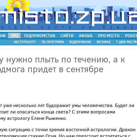
НИ
ЗМІ
ПІДПРИЄМСТВА
САЙТИ
АФІША
ПРО МІСТО
РОБО
АБІТУРІЄНТУ
ТВ-ПРОГРАМА
ВІДПОЧИНОК
МУЗИКА
7 ДИВ МІСТА
 нужно плыть по течению, а к
дмога придет в сентябре
т уже несколько лет будоражит умы человечества. Будет ли
тоит ли опасаться конца света? С этими вопросами
ому астрологу Елене Рыженко.
ную ситуацию с точки зрения восточной астрологии. Дракон
етворяющее стихию Огня. Но нам предстоит встретиться с