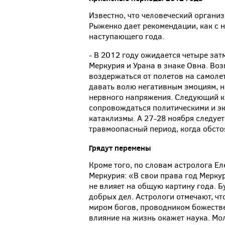
Известно, что человеческий органи
Рыженко дает рекомендации, как с
наступающего года.
- В 2012 году ожидается четыре зат
Меркурия и Урана в знаке Овна. Во
воздержаться от полетов на самолет
давать волю негативным эмоциям, н
нервного напряжения. Следующий кр
сопровождаться политическими и э
катаклизмы. А 27-28 ноября следует
травмоопасный период, когда обстоя
Грядут перемены
Кроме того, по словам астролога Е
Меркурия: «В свои права год Меркур
не влияет на общую картину года. Б
добрых дел. Астрологи отмечают, ч
миром богов, проводником божестве
влияние на жизнь окажет наука. Мо