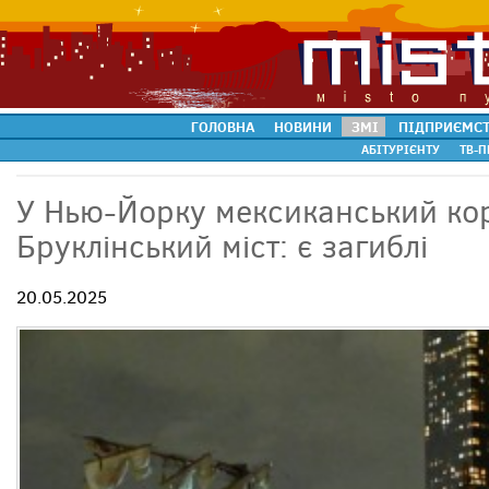
ГОЛОВНА
НОВИНИ
ЗМІ
ПІДПРИЄМС
АБІТУРІЄНТУ
ТВ-П
У Нью-Йорку мексиканський кор
Бруклінський міст: є загиблі
20.05.2025