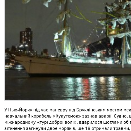
У Нью-Йорку під час маневру під Бруклінським мостом ме
навчальний корабель «Куаутемок» зазнав аварії. Судно, 
міжнародному «турі доброї волі», вдарилося щоглами об 
зіткнення загинули двоє моряків, ще 19 отримали травми,