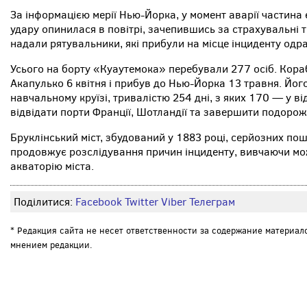
За інформацією мерії Нью-Йорка, у момент аварії частина 
удару опинилася в повітрі, зачепившись за страхувальні
надали рятувальники, які прибули на місце інциденту одра
Усього на борту «Куаутемока» перебували 277 осіб. Кор
Акапулько 6 квітня і прибув до Нью-Йорка 13 травня. Йог
навчальному круїзі, тривалістю 254 дні, з яких 170 — у в
відвідати порти Франції, Шотландії та завершити подорож 
Бруклінський міст, збудований у 1883 році, серйозних п
продовжує розслідування причин інциденту, вивчаючи мож
акваторію міста.
Поділитися:
Facebook
Twitter
Viber
Телеграм
* Редакция сайта не несет ответственности за содержание материал
мнением редакции.