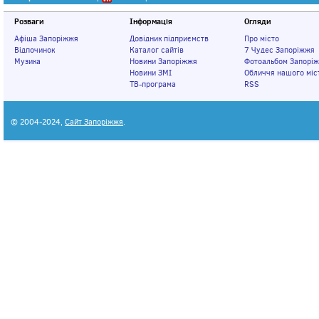
Розваги
Інформація
Огляди
Афіша Запоріжжя
Довідник підприємств
Про місто
Відпочинок
Каталог сайтів
7 Чудес Запоріжжя
Музика
Новини Запоріжжя
Фотоальбом Запорі
Новини ЗМІ
Обличчя нашого міс
ТВ-програма
RSS
© 2004-2024,
Сайт Запоріжжя
.