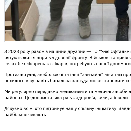
З 2023 року разом з нашими друзями — ГО "Унія Офтальмі
рятують життя впритул до лінії фронту. Військові та циві
селах без лікарень та лікарів, потребують нашої допомоги
Протизастудні, знеболюючі та інші "звичайні" ліки там про
похилого віку навіть банальна застуда може становити се
Ми регулярно передаємо медикаменти та медичні засоби 
районах. Це допомога, яка рятує здоров’я, сили, а інколи 
Дякуємо всім, хто підтримує нашу спільну ініціативу. Завдя
найбільше чекають.