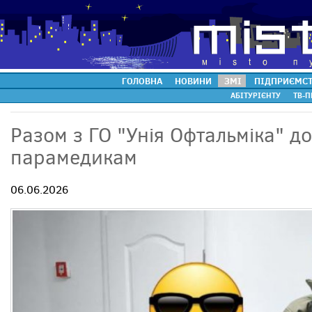
ГОЛОВНА
НОВИНИ
ЗМІ
ПІДПРИЄМС
АБІТУРІЄНТУ
ТВ-П
Разом з ГО "Унія Офтальміка" 
парамедикам
06.06.2026