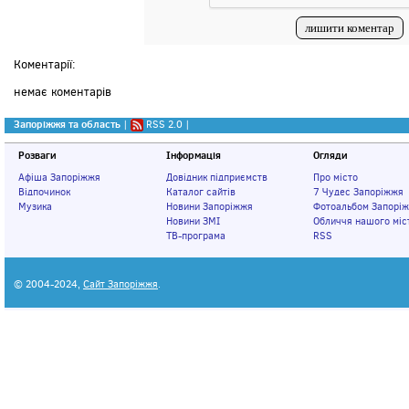
Коментарії:
немає коментарів
Запоріжжя та область
|
RSS 2.0
|
Розваги
Інформація
Огляди
Афіша Запоріжжя
Довідник підприємств
Про місто
Відпочинок
Каталог сайтів
7 Чудес Запоріжжя
Музика
Новини Запоріжжя
Фотоальбом Запорі
Новини ЗМІ
Обличчя нашого міс
ТВ-програма
RSS
© 2004-2024,
Сайт Запоріжжя
.