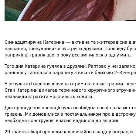
Сімнадцятирічна Катерина — активна та життєрадісна дів
навчання, тренування чи зустріч із друзями. Попереду було 
наприкінці травня цього року все змінилося в одну мить.
Того дня Катерина гуляла з друзями. Раптово у неї запамо
рівновагу та впала з парапету з висоти близько 2–3 метрі
У результаті падіння дівчина отримала важкі травми: пер
Стан Катерини вимагав термінового хірургічного втручання
назавжди втратити можливість ходити.
Для проведення операції була необхідна спеціальна метал
гривень. Ми домовилися з постачальником про відстрочку
необхідна конструкція вчасно надійшла до лікарні.
29 травня лікарі провели надзвичайно складну операцію, 