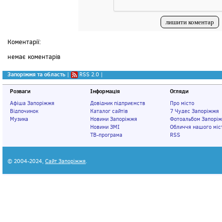
Коментарії:
немає коментарів
Запоріжжя та область
|
RSS 2.0
|
Розваги
Інформація
Огляди
Афіша Запоріжжя
Довідник підприємств
Про місто
Відпочинок
Каталог сайтів
7 Чудес Запоріжжя
Музика
Новини Запоріжжя
Фотоальбом Запорі
Новини ЗМІ
Обличчя нашого міс
ТВ-програма
RSS
© 2004-2024,
Сайт Запоріжжя
.