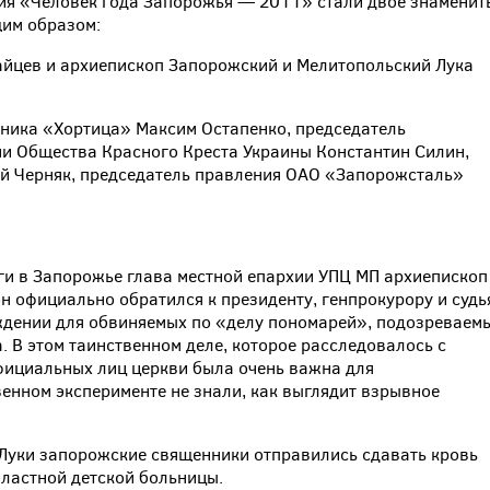
ния «Человек года Запорожья — 2011» стали двое знаменит
щим образом:
айцев и архиепископ Запорожский и Мелитопольский Лука
дника «Хортица» Максим Остапенко, председатель
и Общества Красного Креста Украины Константин Силин,
ений Черняк, председатель правления ОАО «Запорожсталь»
и в Запорожье глава местной епархии УПЦ МП архиепископ
он официально обратился к президенту, генпрокурору и судь
ждении для обвиняемых по «делу пономарей», подозреваем
. В этом таинственном деле, которое расследовалось с
фициальных лиц церкви была очень важна для
енном эксперименте не знали, как выглядит взрывное
 Луки запорожские священники отправились сдавать кровь
бластной детской больницы.