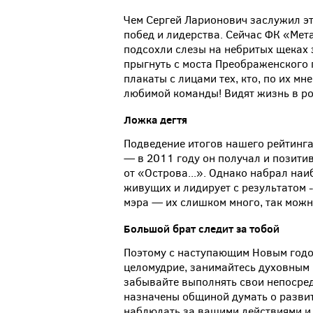
Чем Сергей Ларионович заслужил эт
побед и лидерства. Сейчас ФК «Мета
подсохли слезы на небритых щеках
прыгнуть с моста Преображенского 
плакаты с лицами тех, кто, по их м
любимой команды! Видят жизнь в ро
Ложка дегтя
Подведение итогов нашего рейтинга
— в 2011 году он получал и позити
от «Острова...». Однако набрал на
живущих и лидирует с результатом -
мэра — их слишком много, так можн
Большой брат следит за тобой
Поэтому с наступающим Новым годом
целомудрие, занимайтесь духовным 
забывайте выполнять свои непосре
назначены общиной думать о развит
наблюдать за вашими действиями и 