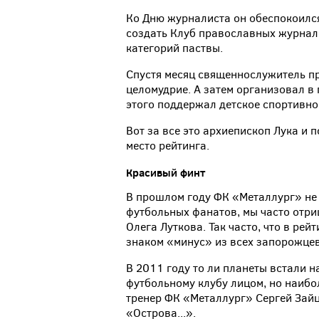
Ко Дню журналиста он обеспокоилс
создать Клуб православных журнали
категорий паствы.
Спустя месяц священнослужитель п
целомудрие. А затем организовал в
этого поддержал детское спортивно
Вот за все это архиепископ Лука и 
место рейтинга.
Красивый финт
В прошлом году ФК «Металлург» не 
футбольных фанатов, мы часто отри
Олега Луткова. Так часто, что в ре
знаком «минус» из всех запорожцев
В 2011 году то ли планеты встали н
футбольному клубу лицом, но наиб
тренер ФК «Металлург» Сергей Зайц
«Острова...».