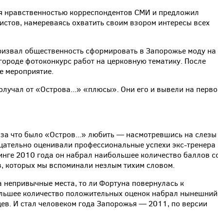
я нравственностью корреспондентов СМИ и предложил
стов, намереваясь охватить своим взором интересы всех
ризвал общественность сформировать в Запорожье моду на
 городе фотоконкурс работ на церковную тематику. После
е мероприятие.
получал от «Острова...» «плюсы». Они его и вывели на перво
за что было «Остров...» любить — насмотревшись на слезы
цательно оценивали профессиональные успехи экс-тренера
йтинге 2010 года он набрал наибольшее количество баллов с
, которых мы вспоминали незлым тихим словом.
а непривычные места, то ли Фортуна повернулась к
ольшее количество положительных оценок набрал нынешний
ев. И стал человеком года Запорожья — 2011, по версии