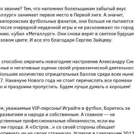
о звание? Тем, что напомнил болельщикам забытый вкус
ллург» занимает первое место в Первой лиге. А значит,
 запорожских футбольных фанатов, они больше не пытаются
после очередной неудачной игры и не расклеивают по город
нению, «убил «Металлург». Они снова верят в светлое будуще
зовом цвете. И все это благодаря Сергею Зайцеву.
 способно омрачить новогоднее настроение Александру Си
вные и негативные оценки своей управленческой деятельнос
ибольшее количество отрицательных баллов среди всех ныне
7. Накануне Нового года не стоит перечислять все промахи
о и праздники пропустить. Будем лучше думать о хорошем!
, уважаемые VIP-персоны! Играйте в футбол, боритесь за
развитием и народа и собственным. А главное — не
дственные профессиональные обязанности, если вы
ии города. А «Остров...» со своей стороны обещает
отмечать их на своих страницах. Успехов в следующем 201