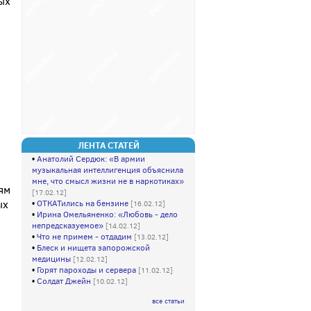
ых
ЛЕНТА СТАТЕЙ
•
Анатолий Сердюк: «В армии
музыкальная интеллигенция объяснила
мне, что смысл жизни не в наркотиках»
ям
[17.02.12]
ых
•
ОТКАТились на бензине
[16.02.12]
•
Ирина Омельяненко: «Любовь - дело
непредсказуемое»
[14.02.12]
•
Что не примем - отдадим
[13.02.12]
•
Блеск и нищета запорожской
медицины
[12.02.12]
•
Горят пароходы и сервера
[11.02.12]
•
Солдат Джейн
[10.02.12]
все статьи