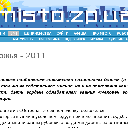
НИ
ЗМІ
ПІДПРИЄМСТВА
САЙТИ
АФІША
ПРО МІСТО
РОБО
АБІТУРІЄНТУ
ТВ-ПРОГРАМА
ВІДПОЧИНОК
МУЗИКА
7 ДИВ МІСТА
ожья - 2011
опилось наибольшее количество позитивных баллов (а 
 только на собственное мнение, но и на пожелания наш
сти быть гордым обладателем звания «Человек го
кции.
ллектив «Острова...» сел под елочку, обложился
оторые вышли в уходящем году, и принялся вершить судьбы
дсчитывали баллы рубрики, а когда мандарины закончилис