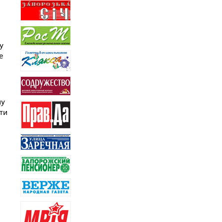
у
е
ну
ти
2