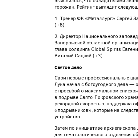
выяснилось, что обладателями зва
горожан. Рейтинг выглядит следую
1. Тренер ФК «Металлург» Сергей З
(+8).
2. Директор Национального запове
Запорожской областной организаци
глава холдинга Global Spirits Евг
Виталий Сацкий (+3).
Святое дело
Свои первые профессиональные шаг
Лука начал с богоугодного дела — 
с просьбой о максимальном снисхо
в подрыве Свято-Покровского храма
рекордной скоростью, поддержка о
«подрывников», которые на следств
устройство.
Затем по инициативе архиепископа
для гематологического отделения о