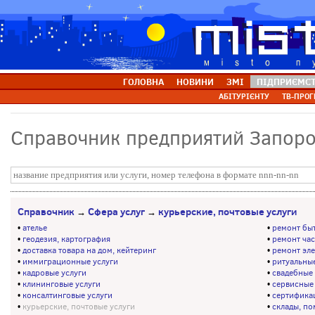
ГОЛОВНА
НОВИНИ
ЗМІ
ПІДПРИЄМС
АБІТУРІЄНТУ
ТВ-ПРОГ
Справочник предприятий Запор
Справочник
Сфера услуг
курьерские, почтовые услуги
→
→
•
ателье
•
ремонт бы
•
геодезия, картография
•
ремонт ча
•
доставка товара на дом, кейтеринг
•
ремонт эл
•
иммиграционные услуги
•
ритуальные
•
кадровые услуги
•
свадебные 
•
клининговые услуги
•
сервисные
•
консалтинговые услуги
•
сертификац
•
курьерские, почтовые услуги
•
склады, п