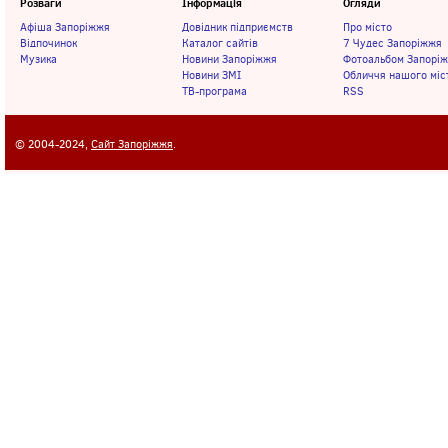
Розваги
Інформація
Огляди
Афіша Запоріжжя
Довідник підприємств
Про місто
Відпочинок
Каталог сайтів
7 Чудес Запоріжжя
Музика
Новини Запоріжжя
Фотоальбом Запорі
Новини ЗМІ
Обличчя нашого міс
ТВ-програма
RSS
© 2004-2024,
Сайт Запоріжжя
.