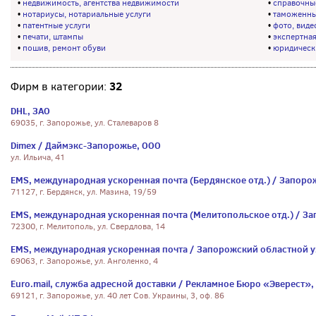
•
недвижимость, агентства недвижимости
•
справочны
•
нотариусы, нотариальные услуги
•
таможенны
•
патентные услуги
•
фото, виде
•
печати, штампы
•
экспертна
•
пошив, ремонт обуви
•
юридически
32
Фирм в категории:
DHL, ЗАО
69035, г. Запорожье, ул. Сталеваров 8
Dimex / Даймэкс-Запорожье, ООО
ул. Ильича, 41
EMS, международная ускоренная почта (Бердянское отд.) / Запоро
71127, г. Бердянск, ул. Мазина, 19/59
EMS, международная ускоренная почта (Мелитопольское отд.) / За
72300, г. Мелитополь, ул. Свердлова, 14
EMS, международная ускоренная почта / Запорожский областной уз
69063, г. Запорожье, ул. Анголенко, 4
Euro.mail, служба адресной доставки / Рекламное Бюро «Эверест»,
69121, г. Запорожье, ул. 40 лет Сов. Украины, 3, оф. 86