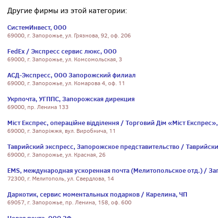
Другие фирмы из этой категории:
СистемИнвест, ООО
69000, г. Запорожье, ул. Грязнова, 92, оф. 206
FedEx / Экспресс сервис люкс, ООО
69000, г. Запорожье, ул. Комсомольская, 3
АСД-Экспресс, ООО Запорожский филиал
69000, г. Запорожье, ул. Комарова 4, оф. 11
Укрпочта, УГППС, Запорожская дирекция
69000, пр. Ленина 133
Міст Експрес, операційне відділення / Торговий Дім «Міст Експрес»
69000, г. Запоріжжя, вул. Виробнича, 11
Таврийский экспресс, Запорожское представительство / Таврийски
69000, г. Запорожье, ул. Красная, 26
EMS, международная ускоренная почта (Мелитопольское отд.) / За
72300, г. Мелитополь, ул. Свердлова, 14
Даркотик, сервис моментальных подарков / Карелина, ЧП
69057, г. Запорожье, пр. Ленина, 158, оф. 600