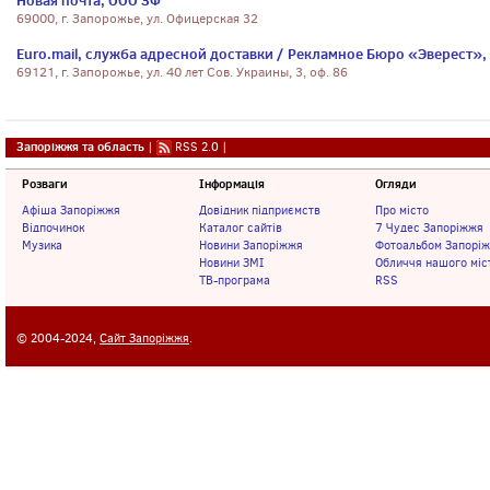
Новая почта, ООО ЗФ
69000, г. Запорожье, ул. Офицерская 32
Euro.mail, служба адресной доставки / Рекламное Бюро «Эверест»,
69121, г. Запорожье, ул. 40 лет Сов. Украины, 3, оф. 86
Запоріжжя та область
|
RSS 2.0
|
Розваги
Інформація
Огляди
Афіша Запоріжжя
Довідник підприємств
Про місто
Відпочинок
Каталог сайтів
7 Чудес Запоріжжя
Музика
Новини Запоріжжя
Фотоальбом Запорі
Новини ЗМІ
Обличчя нашого міс
ТВ-програма
RSS
© 2004-2024,
Сайт Запоріжжя
.