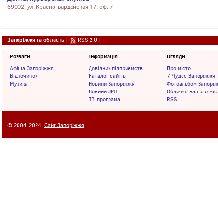
69002, ул. Красногвардейская 17, оф. 7
Запоріжжя та область
|
RSS 2.0
|
Розваги
Інформація
Огляди
Афіша Запоріжжя
Довідник підприємств
Про місто
Відпочинок
Каталог сайтів
7 Чудес Запоріжжя
Музика
Новини Запоріжжя
Фотоальбом Запорі
Новини ЗМІ
Обличчя нашого міс
ТВ-програма
RSS
© 2004-2024,
Сайт Запоріжжя
.