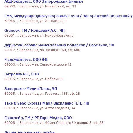
АСД-Экспресс, ООО Запорожский филиал
69000, г. Запорожье, ул. Комарова 4, оф. 11
EMS, международная ускоренная почта / Запорожский областной уз
69063, г. Запорожье, ул. Анголенко, 4
Grandex, ТМ / Концевой А.С., ЧП
69001, г. Запорожье, ул. Комсомольская 3
Даркотик, сервис моментальных подарков / Карелина, ЧП
69057, г. Запорожье, пр. Ленина, 158, оф. 600
ЕвроЭкспресс, ООО ЗФ
69000, г. Запорожье, Северное шоссе 12
Петрович и К, ООО
69035, г. Запорожье, ул. Победы 63
Запорожье Медиа Плюс, ЧП
69095, г. Запорожье, ул. Горького, 165, оф. 28
Take & Send Express Mail / Василенко Н.П., ЧП
69118, г. Запорожье, ул. Автозаводская, 34
Евромейл, ТМ / РГ Евро Медиа, ООО
69006, г. Запорожье, ул. 40 лет Советской Украины 3, оф. 86
Догма, курьерская служба