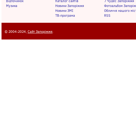
Відпочинок
Каталог сайтів
7 Чудес Запоріжжя
Музика
Новини Запоріжжя
Фотоальбом Запорі
Новини ЗМІ
Обличчя нашого міс
ТВ-програма
RSS
© 2004-2024,
Сайт Запоріжжя
.