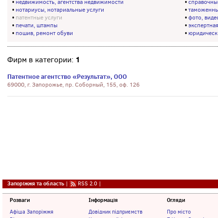
•
недвижимость, агентства недвижимости
•
справочны
•
нотариусы, нотариальные услуги
•
таможенны
•
патентные услуги
•
фото, виде
•
печати, штампы
•
экспертна
•
пошив, ремонт обуви
•
юридически
1
Фирм в категории:
Патентное агентство «Результат», ООО
69000, г. Запорожье, пр. Соборный, 155, оф. 126
Запоріжжя та область
|
RSS 2.0
|
Розваги
Інформація
Огляди
Афіша Запоріжжя
Довідник підприємств
Про місто