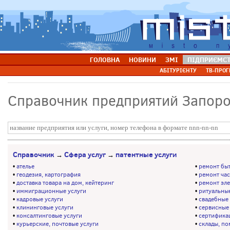
ГОЛОВНА
НОВИНИ
ЗМІ
ПІДПРИЄМС
АБІТУРІЄНТУ
ТВ-ПРОГ
Справочник предприятий Запор
Справочник
Сфера услуг
патентные услуги
→
→
•
ателье
•
ремонт бы
•
геодезия, картография
•
ремонт ча
•
доставка товара на дом, кейтеринг
•
ремонт эл
•
иммиграционные услуги
•
ритуальные
•
кадровые услуги
•
свадебные 
•
клининговые услуги
•
сервисные
•
консалтинговые услуги
•
сертификац
•
курьерские, почтовые услуги
•
склады, п