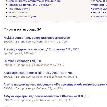
•
недвижимость, агентства недвижимости
•
справочны
•
нотариусы, нотариальные услуги
•
таможенны
•
патентные услуги
•
фото, виде
•
печати, штампы
•
экспертна
•
пошив, ремонт обуви
•
юридически
34
Фирм в категории:
NickBiz consulting, рекрутинговое агентство
69095, г. Запорожье, пр. Ленина 111-А, оф. 705
Premier, кадровое агентство / Соловьёва А.В., ФОП
пр. Соборный, 109, оф. 1
Ukraine Exchange Ltd, ЗФ
69000, г. Запорожье, ул. Жуковского 57, оф. 2
Авангард, кадровое агентство / Авангард, ЧП
69002, г. Запорожье, ул. Красногвардейская 40, оф. 516
Агентство домашнего персонала «По семейным обстоятельствам» / 
69000, г. Запорожье, ул. Победы, 63, оф. 224
Азбука карьеры, кадровое агентство / Шевченко Н.В., ЧП
69032, г. Запорожье, ул. Б. Хмельницкого 25, оф. 18