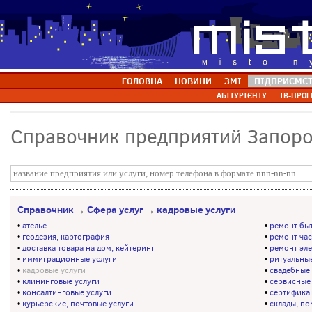
ГОЛОВНА
НОВИНИ
ЗМІ
ПІДПРИЄМС
АБІТУРІЄНТУ
ТВ-ПРОГ
Справочник предприятий Запор
Справочник
Сфера услуг
кадровые услуги
→
→
•
ателье
•
ремонт бы
•
геодезия, картография
•
ремонт ча
•
доставка товара на дом, кейтеринг
•
ремонт эл
•
иммиграционные услуги
•
ритуальные
•
кадровые услуги
•
свадебные 
•
клининговые услуги
•
сервисные
•
консалтинговые услуги
•
сертификац
•
курьерские, почтовые услуги
•
склады, п