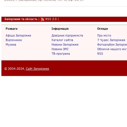
Запоріжжя та область
|
RSS 2.0
|
Розваги
Інформація
Огляди
Афіша Запоріжжя
Довідник підприємств
Про місто
Відпочинок
Каталог сайтів
7 Чудес Запоріжжя
Музика
Новини Запоріжжя
Фотоальбом Запорі
Новини ЗМІ
Обличчя нашого міс
ТВ-програма
RSS
© 2004-2024,
Сайт Запоріжжя
.