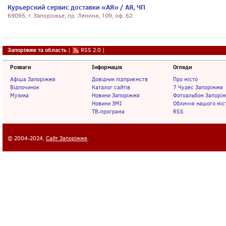
Курьерский сервис доставки «АЯ» / АЯ, ЧП
69095, г. Запорожье, пр. Ленина, 109, оф. 62
Запоріжжя та область
|
RSS 2.0
|
Розваги
Інформація
Огляди
Афіша Запоріжжя
Довідник підприємств
Про місто
Відпочинок
Каталог сайтів
7 Чудес Запоріжжя
Музика
Новини Запоріжжя
Фотоальбом Запорі
Новини ЗМІ
Обличчя нашого міс
ТВ-програма
RSS
© 2004-2024,
Сайт Запоріжжя
.