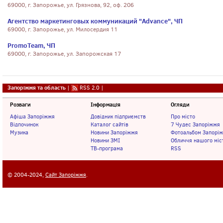
69000, г. Запорожье, ул. Грязнова, 92, оф. 206
Агентство маркетинговых коммуникаций "Advance", ЧП
69000, г. Запорожье, ул. Милосердия 11
PromoTeam, ЧП
69000, г. Запорожье, ул. Запорожская 17
Запоріжжя та область
|
RSS 2.0
|
Розваги
Інформація
Огляди
Афіша Запоріжжя
Довідник підприємств
Про місто
Відпочинок
Каталог сайтів
7 Чудес Запоріжжя
Музика
Новини Запоріжжя
Фотоальбом Запорі
Новини ЗМІ
Обличчя нашого міс
ТВ-програма
RSS
© 2004-2024,
Сайт Запоріжжя
.