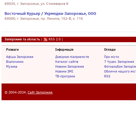
69035, г. Запорожье, ул. Сталеваров 8
Восточный Курьер / Укрмедиа-Запорожье, ООО
69000, г. Запорожье, пр. Ленина, 152-В, к. 116
Запоріжжя та область
|
RSS 2.0
|
Розваги
Інформація
Огляди
Афіша Запоріжжя
Довідник підприємств
Про місто
Відпочинок
Каталог сайтів
7 Чудес Запоріжжя
Музика
Новини Запоріжжя
Фотоальбом Запорі
Новини ЗМІ
Обличчя нашого міс
ТВ-програма
RSS
© 2004-2024,
Сайт Запоріжжя
.