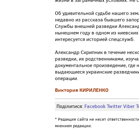
жизни в заграничных условиях. Не 
Об удивительной судьбе нашего зем
недавно из рассказа бывшего запо
Службы внешней разведки Александ
нынешнем году в одном из киевских 
интересуется историей спецслужб.
Александр Скрипник в течение неск
разведки, их родственниками, изуча
документальное произведение, где 
выдающиеся украинские разведчики
операции.
Виктория КИРИЛЕНКО
Поділитися:
Facebook
Twitter
Viber
Т
* Редакция сайта не несет ответственност
мнением редакции.