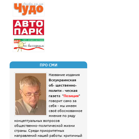
ПРО СМИ
Название издания
Всеукраинская
об- щественно-
полити - ческая
газет
Позиция
а "
"
говорит само за
себя - мы имеем
своё обоснованное
мнение по ряду
концептуальных вопросов
общественно-политической жизни
страны. Среди приоритетных
направлений нашей работы: критичный