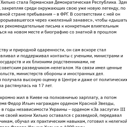
Хилько стала Германская Демократическая Республика. Зде
 закрепляя среди окружающих свою уже новую легенду, по
вной стране пребывания – в ФРГ. В соответствии с ней он
 прорывавшегося через «железный занавес», чтобы «дышат
ах рекомендательные письма к конкретным влиятельным
ься на новом месте и биографию со знатной в прошлом
ству и природной одаренности, он сам вскоре стал
вливал и поддерживал контакты с учеными, министрами и
осударств и их близкими родственниками, не
советским разведчиком-нелегалом. На связи имел ценные
сольств, министерств обороны и иностранных дел.
получала высокую оценку в Центре и даже от политически
а растянулась на 17 лет.
кромно жил в Киеве на полковничью зарплату, а потом
ремя Федор Ильич награжден орденом Красной Звезды,
 в годы независимости Украины – орденом «За заслуги» III
ня своей жизни Хилько оставался с разведкой, передавал
чикам, обучал их практическим навыкам, готовил к нелегко