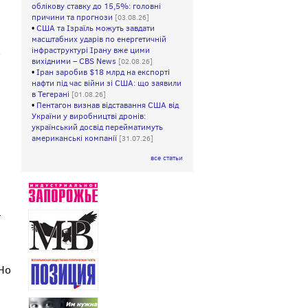
облікову ставку до 15,5%: головні
причини та прогнози
[03.08.26]
•
США та Ізраїль можуть завдати
масштабних ударів по енергетичній
інфраструктурі Ірану вже цими
о
вихідними – CBS News
[02.08.26]
•
Іран заробив $18 млрд на експорті
нафти під час війни зі США: що заявили
в Тегерані
[01.08.26]
•
Пентагон визнав відставання США від
України у виробництві дронів:
український досвід перейматимуть
американські компанії
[31.07.26]
все статьи
.
 Но