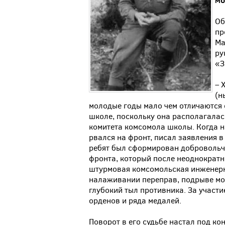
мо
Об
пр
Ма
ру
«З
– 
(н
молодые годы мало чем отличаются о
школе, поскольку она располагалас
комитета комсомола школы. Когда на
рвался на фронт, писал заявления в 
ребят был сформирован добровольч
фронта, который после неоднократ
штурмовая комсомольская инженерн
налаживании переправ, подрыве мо
глубокий тыл противника. За участи
орденов и ряда медалей.
Поворот в его судьбе настал под ко