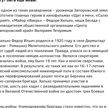
гут быть еще живы.
 одном из таких разведчиков – уроженце Запорожской земл
ототипе главных героев в кинофильмах «Щит и меч», «Салю
рия!», «Майор «Вихрь» – Федоре Хилько, наша беседа с
ководителем общественной организации «Центр
апорожский край» Валерием Тетеревым.
Хилько Федор Ильич родился в 1925 году в селе Дармштадт
ыне – Ромашки) Мелитопольского района. Его детство и
т судеб людей его поколения. Правда, учился он в немецко
ь в поселении немцев-колонистов. Являлся секретарем
чалась война, ему было 16 лет. Как и многие сверстники,
военкомат. В результате, из таких же как он 16–17-летних
еский комсомольский инженерный полк в составе Южного
ных переформирований дошел почти до Берлина как
о-саперная бригада. Хилько принимал участие в
стов, шесть раз ходил с разведывательными заданиями в
е в Великой Отечественной войне он удостоен трех боевых
нец войны. Командованию бригады стало известно, что он в