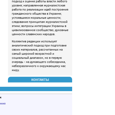
подход к оценке работы власти любого
уровня; направленная журналистская
работа по реализации идей построения
гражданского общества в Украине;
устоявшиеся моральные ценности;
следование принципам журналистской
этики; вопросы интеграции Украины в
цивилизованное сообщество; духовные
ценности славянских народов.
Коллектив редакции использует
аналитический подход при подготовке
своих материалов, рассчитанных на
самый широкий возрастной и
социальный диапазон, но в первую
очередь - на думающего собеседника,
небезразличного к окружающему нас
миру.
КОНТАКТЫ
ж
іжжя