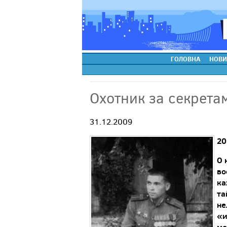
ГОЛОВНА
НОВИ
Охотник за секрета
31.12.2009
20
О 
во
ка
та
не
«и