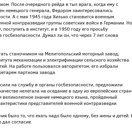
ом. После очередного рейда в тыл врага, когда ему с
ен немецкого генерала, Федором заинтересовались
ости. А с мая 1945 года Хилько становится военным
нной контрразведки группы советских войск в Германии. Н
 поступить в институт, и в 1950 году его просьбу
 госбезопасности. Думал ли он, что через 7 лет снова
ать станочником на Мелитопольский моторный завод,
титута механизации и электрификации сельского хозяйства.
тей. На работе пользовался авторитетом, его избрали
ретарем парткома завода.
асили на службу в органы госбезопасности, предложили
качестве нелегала на оседание в одну из европейских стран
 и великолепное знание немецкого языка, пройденный
актеристики представителей военной контрразведки.
я было то, что ехать надо было одному, без жены и детей.
 дал согласие.