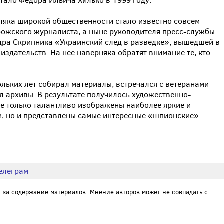
стало Федора Ильича Хилько в 1999 году.
ляка широкой общественности стало известно совсем
рожского журналиста, а ныне руководителя пресс-службы
ра Скрипника «Украинский след в разведке», вышедшей в
издательств. На нее наверняка обратят внимание те, кто
ольких лет собирал материалы, встречался с ветеранами
л архивы. В результате получилось художественно-
не только талантливо изображены наиболее яркие и
, но и представлены самые интересные «шпионские»
елеграм
и за содержание материалов. Мнение авторов может не совпадать с