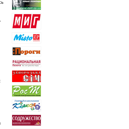
сь
ь
х
й