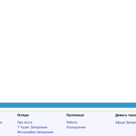
Огляди
Пропозиції
Дивись тако
тв
Про місто
Робота
Афіша Запор
7 Чудес Запоріжжя
Оголошення
Фотоальбом Запоріжжя