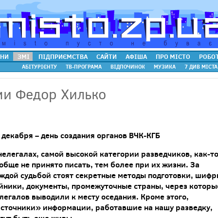
НИ
ЗМІ
ПІДПРИЄМСТВА
САЙТИ
АФІША
ПРО МІСТО
РОБО
АБІТУРІЄНТУ
ТВ-ПРОГРАМА
ВІДПОЧИНОК
МУЗИКА
7 ДИВ МІСТА
ми Федор Хилько
 декабря – день создания органов ВЧК-КГБ
нелегалах, самой высокой категории разведчиков, как-т
обще не принято писать, тем более при их жизни. За
ждой судьбой стоят секретные методы подготовки, шифр
йники, документы, промежуточные страны, через которы
легалов выводили к месту оседания. Кроме этого,
сточники» информации, работавшие на нашу разведку,