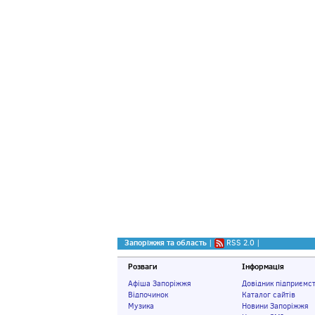
Запоріжжя та область
|
RSS 2.0
|
Розваги
Інформація
Афіша Запоріжжя
Довідник підприємс
Відпочинок
Каталог сайтів
Музика
Новини Запоріжжя