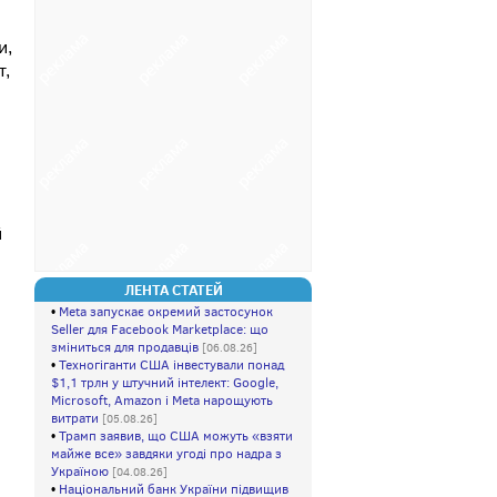
и,
т,
й
ЛЕНТА СТАТЕЙ
•
Meta запускає окремий застосунок
Seller для Facebook Marketplace: що
зміниться для продавців
[06.08.26]
•
Техногіганти США інвестували понад
$1,1 трлн у штучний інтелект: Google,
Microsoft, Amazon і Meta нарощують
витрати
[05.08.26]
•
Трамп заявив, що США можуть «взяти
майже все» завдяки угоді про надра з
Україною
[04.08.26]
•
Національний банк України підвищив