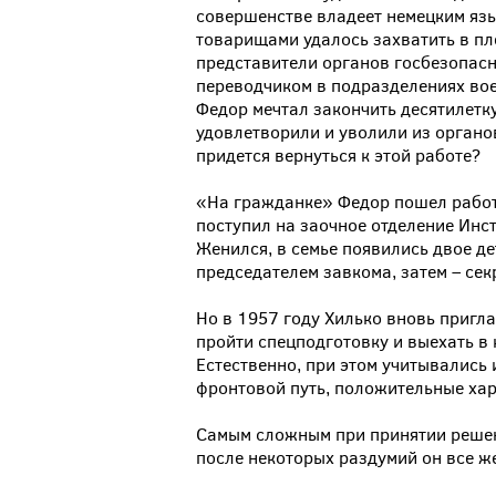
совершенстве владеет немецким язык
товарищами удалось захватить в пл
представители органов госбезопасн
переводчиком в подразделениях вое
Федор мечтал закончить десятилетку,
удовлетворили и уволили из органов
придется вернуться к этой работе?
«На гражданке» Федор пошел работ
поступил на заочное отделение Инс
Женился, в семье появились двое де
председателем завкома, затем – сек
Но в 1957 году Хилько вновь пригл
пройти спецподготовку и выехать в 
Естественно, при этом учитывались
фронтовой путь, положительные хар
Самым сложным при принятии решени
после некоторых раздумий он все же