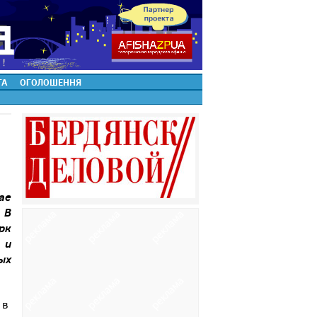
ТА
ОГОЛОШЕННЯ
ае
 В
рк
 и
ых
 в