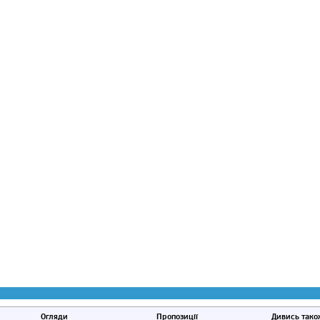
Огляди
Пропозиції
Дивись тако