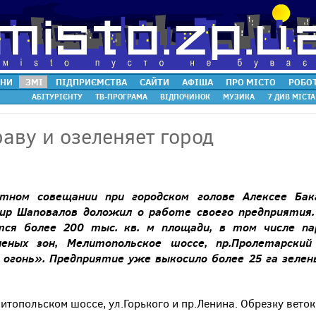
НИ
ЗМІ
ПІДПРИЄМСТВА
САЙТИ
АФІША
ПРО МІСТО
РОБО
АБІТУРІЄНТУ
ТВ-ПРОГРАМА
ВІДПОЧИНОК
МУЗИКА
7 ДИВ МІСТА
раву и озеленяет город
атном совещании при городском голове Алексее Бак
ир Шаповалов доложил о работе своего предприятия.
тся более 200 тыс. кв. м площади, в том числе па
еных зон, Мелитопольское шоссе, пр.Пролетарский
огонь». Предприятие уже выкосило более 25 га зелен
топольском шоссе, ул.Горького и пр.Ленина. Обрезку веток