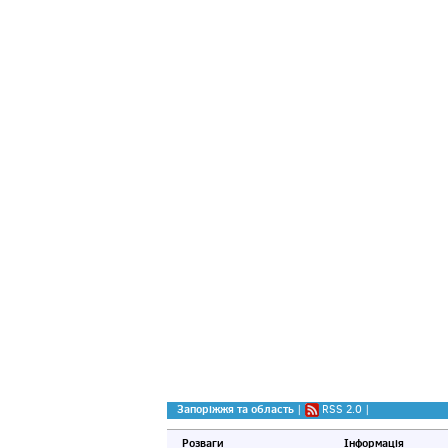
Запоріжжя та область
|
RSS 2.0
|
Розваги
Інформація