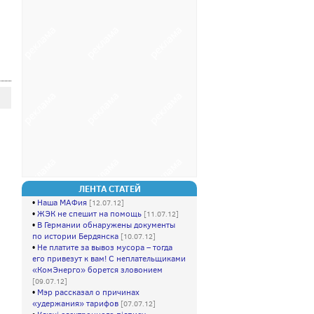
ЛЕНТА СТАТЕЙ
•
Наша МАФия
[12.07.12]
•
ЖЭК не спешит на помощь
[11.07.12]
•
В Германии обнаружены документы
по истории Бердянска
[10.07.12]
•
Не платите за вывоз мусора – тогда
его привезут к вам! С неплательщиками
«КомЭнерго» борется зловонием
[09.07.12]
•
Мэр рассказал о причинах
«удержания» тарифов
[07.07.12]