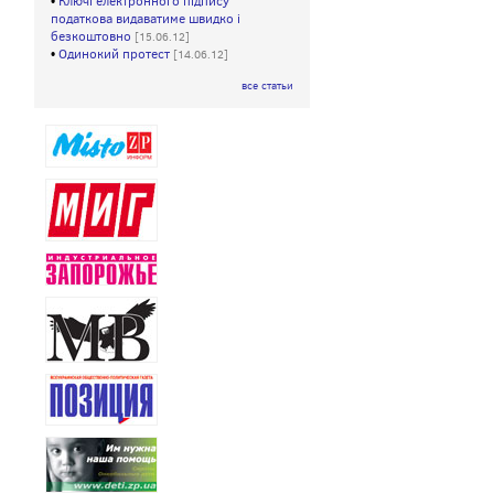
•
Ключі електронного підпису
податкова видаватиме швидко і
безкоштовно
[15.06.12]
•
Одинокий протест
[14.06.12]
все статьи