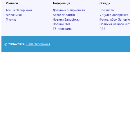
Розваги
Інформація
Огляди
Афіша Запоріжжя
Довідник підприємств
Про місто
Відпочинок
Каталог сайтів
7 Чудес Запоріжжя
Музика
Новини Запоріжжя
Фотоальбом Запорі
Новини ЗМІ
Обличчя нашого міс
ТВ-програма
RSS
© 2004-2024,
Сайт Запоріжжя
.