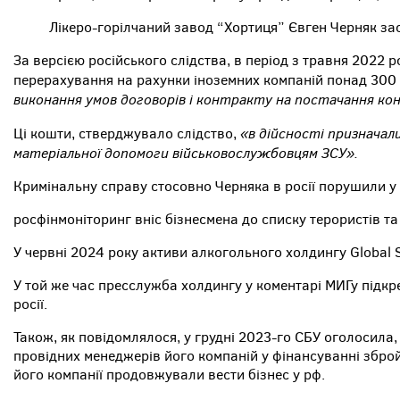
Лікеро-горілчаний завод “Хортиця” Євген Черняк зас
За версією російського слідства, в період з травня 2022 
перерахування на рахунки іноземних компаній понад 300 
виконання умов договорів і контракту на постачання ко
«в дійсності призначал
Ці кошти, стверджувало слідство,
матеріальної допомоги військовослужбовцям ЗСУ».
Кримінальну справу стосовно Черняка в росії порушили у 
росфінмоніторинг вніс бізнесмена до списку терористів та 
У червні 2024 року активи алкогольного холдингу Global Sp
У той же час пресслужба холдингу у коментарі МИГу підкре
росії.
Також, як повідомлялося, у грудні 2023-го СБУ оголосила
провідних менеджерів його компаній у фінансуванні збройн
його компанії продовжували вести бізнес у рф.