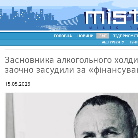
ГОЛОВНА
НОВИНИ
ЗМІ
ПІДПРИЄМС
АБІТУРІЄНТУ
ТВ-П
Засновника алкогольного холди
заочно засудили за «фінансув
15.05.2026