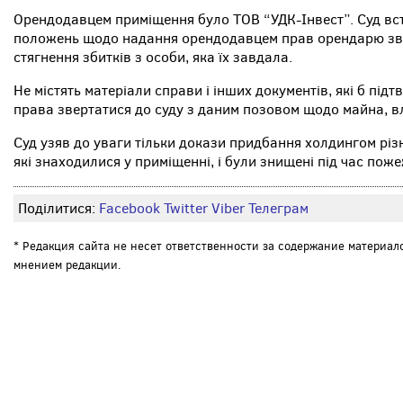
Орендодавцем приміщення було ТОВ “УДК-Інвест”. Суд вст
положень щодо надання орендодавцем прав орендарю зве
стягнення збитків з особи, яка їх завдала.
Не містять матеріали справи і інших документів, які б підт
права звертатися до суду з даним позовом щодо майна, вл
Суд узяв до уваги тільки докази придбання холдингом різн
які знаходилися у приміщенні, і були знищені під час поже
Поділитися:
Facebook
Twitter
Viber
Телеграм
* Редакция сайта не несет ответственности за содержание материал
мнением редакции.