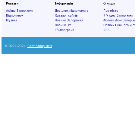
Розваги
Інформація
Огляди
Афіша Запоріжжя
Довідник підприємств
Про місто
Відпочинок
Каталог сайтів
7 Чудес Запоріжжя
Музика
Новини Запоріжжя
Фотоальбом Запорі
Новини ЗМІ
Обличчя нашого міс
ТВ-програма
RSS
© 2004-2024,
Сайт Запоріжжя
.