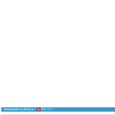
Запоріжжя та область
|
RSS 2.0
|