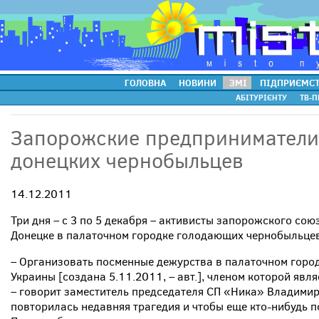
ГОЛОВНА
НОВИНИ
ЗМІ
ПІДПРИЄМС
АБІТУРІЄНТУ
ТВ-П
Запорожские предприниматели
донецких чернобыльцев
14.12.2011
Три дня – с 3 по 5 декабря – активисты запорожского со
Донецке в палаточном городке голодающих чернобыльцев
– Организовать посменные дежурства в палаточном горо
Украины [создана 5.11.2011, – авт.], членом которой явл
– говорит заместитель председателя СП «Ника» Владимир 
повторилась недавняя трагедия и чтобы еще кто-нибудь п