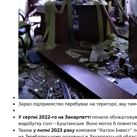
Зараз підприємство перебуває на території, яку тим
У серпні 2022-го на Закарпатті
почали облаштовува
видобутку солі – Буштинське. Воно могло б повніст
у липні 2023 року
Також
компанія “Катіон Інвест” 
на Тереблянському родовищі в Закарпатській област