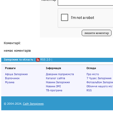
Коментарії:
немає коментарів
Запоріжжя та область
|
RSS 2.0
|
Розваги
Інформація
Огляди
Афіша Запоріжжя
Довідник підприємств
Про місто
Відпочинок
Каталог сайтів
7 Чудес Запоріжжя
Музика
Новини Запоріжжя
Фотоальбом Запорі
Новини ЗМІ
Обличчя нашого міс
ТВ-програма
RSS
© 2004-2024,
Сайт Запоріжжя
.