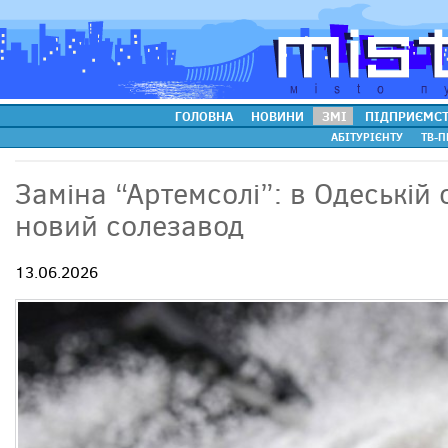
ГОЛОВНА
НОВИНИ
ЗМІ
ПІДПРИЄМС
АБІТУРІЄНТУ
ТВ-П
Заміна “Артемсолі”: в Одеській
новий солезавод
13.06.2026