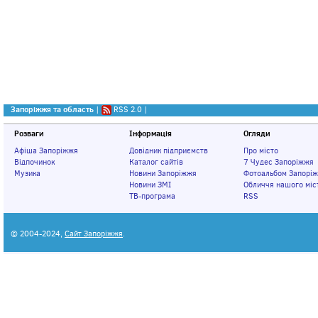
Запоріжжя та область
|
RSS 2.0
|
Розваги
Інформація
Огляди
Афіша Запоріжжя
Довідник підприємств
Про місто
Відпочинок
Каталог сайтів
7 Чудес Запоріжжя
Музика
Новини Запоріжжя
Фотоальбом Запорі
Новини ЗМІ
Обличчя нашого міс
ТВ-програма
RSS
© 2004-2024,
Сайт Запоріжжя
.