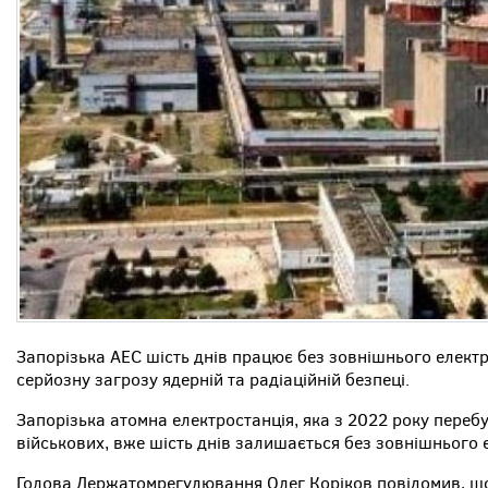
Запорізька АЕС шість днів працює без зовнішнього елект
серйозну загрозу ядерній та радіаційній безпеці.
Запорізька атомна електростанція, яка з 2022 року переб
військових, вже шість днів залишається без зовнішнього 
Голова Держатомрегулювання Олег Коріков повідомив, щ