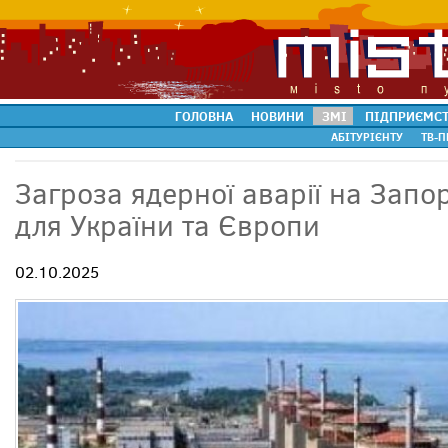
ГОЛОВНА
НОВИНИ
ЗМІ
ПІДПРИЄМС
АБІТУРІЄНТУ
ТВ-П
Загроза ядерної аварії на Запо
для України та Європи
02.10.2025