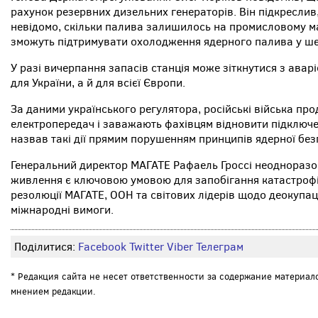
рахунок резервних дизельних генераторів. Він підкреслив
невідомо, скільки палива залишилось на промисловому ма
зможуть підтримувати охолодження ядерного палива у ше
У разі вичерпання запасів станція може зіткнутися з авар
для України, а й для всієї Європи.
За даними українського регулятора, російські війська пр
електропередач і заважають фахівцям відновити підключен
назвав такі дії прямим порушенням принципів ядерної без
Генеральний директор МАГАТЕ Рафаель Гроссі неодноразо
живлення є ключовою умовою для запобігання катастрофі
резолюції МАГАТЕ, ООН та світових лідерів щодо деокупаці
міжнародні вимоги.
Поділитися:
Facebook
Twitter
Viber
Телеграм
* Редакция сайта не несет ответственности за содержание материал
мнением редакции.