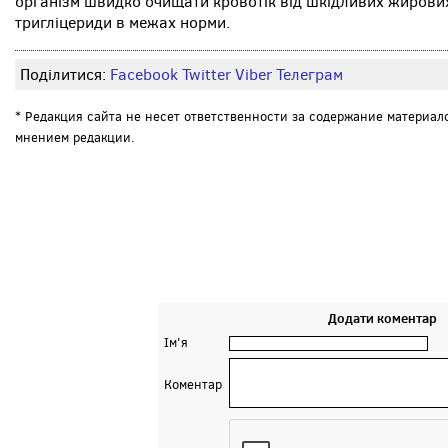
організм швидко очищати кровотік від шкідливих жирових
тригліцериди в межах норми.
Поділитися:
Facebook
Twitter
Viber
Телеграм
* Редакция сайта не несет ответственности за содержание материал
мнением редакции.
Додати коментар
Ім'я
Коментар