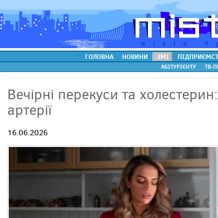
ГОЛОВНА
НОВИНИ
ЗМІ
ПІДПРИЄМС
АБІТУРІЄНТУ
ТВ-П
Вечірні перекуси та холестерин:
артерії
16.06.2026