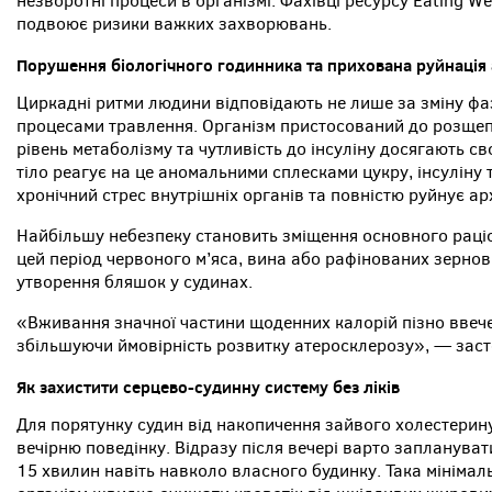
незворотні процеси в організмі. Фахівці ресурсу Eating W
подвоює ризики важких захворювань.
Порушення біологічного годинника та прихована руйнація 
Циркадні ритми людини відповідають не лише за зміну фаз
процесами травлення. Організм пристосований до розщепл
рівень метаболізму та чутливість до інсуліну досягають сво
тіло реагує на це аномальними сплесками цукру, інсуліну т
хронічний стрес внутрішніх органів та повністю руйнує ар
Найбільшу небезпеку становить зміщення основного раціо
цей період червоного м’яса, вина або рафінованих зернов
утворення бляшок у судинах.
«Вживання значної частини щоденних калорій пізно ввече
збільшуючи ймовірність розвитку атеросклерозу», — заст
Як захистити серцево-судинну систему без ліків
Для порятунку судин від накопичення зайвого холестерину
вечірню поведінку. Відразу після вечері варто заплануват
15 хвилин навіть навколо власного будинку. Така мінімал