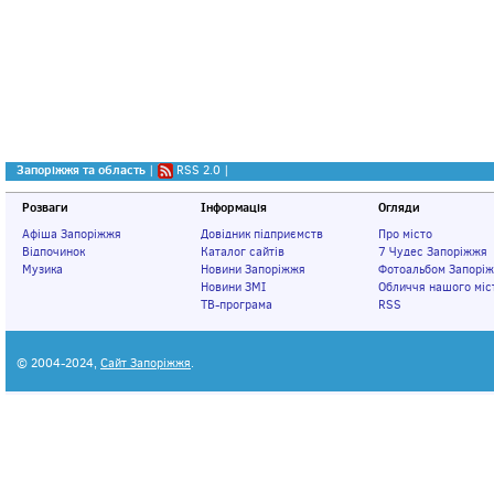
Запоріжжя та область
|
RSS 2.0
|
Розваги
Інформація
Огляди
Афіша Запоріжжя
Довідник підприємств
Про місто
Відпочинок
Каталог сайтів
7 Чудес Запоріжжя
Музика
Новини Запоріжжя
Фотоальбом Запорі
Новини ЗМІ
Обличчя нашого міс
ТВ-програма
RSS
© 2004-2024,
Сайт Запоріжжя
.