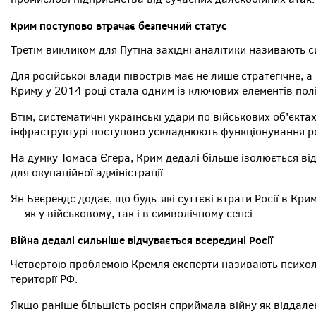
Крим поступово втрачає безпечний статус
Третім викликом для Путіна західні аналітики називають 
Для російської влади півострів має не лише стратегічне, а
Криму у 2014 році стала одним із ключових елементів пол
Втім, систематичні українські удари по військових об'єкта
інфраструктурі поступово ускладнюють функціонування ро
На думку Томаса Єгера, Крим дедалі більше ізолюється від
для окупаційної адміністрації.
Ян Беєрендс додає, що будь-які суттєві втрати Росії в Кр
— як у військовому, так і в символічному сенсі.
Війна дедалі сильніше відчувається всередині Росії
Четвертою проблемою Кремля експерти називають психолог
території РФ.
Якщо раніше більшість росіян сприймала війну як віддалену