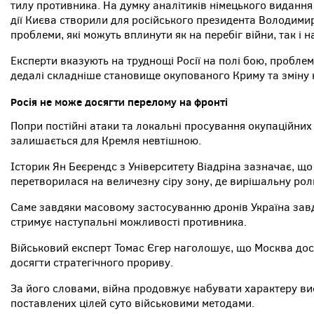
тилу противника. На думку аналітиків німецького видання 
дії Києва створили для російського президента Володими
проблеми, які можуть вплинути як на перебіг війни, так і 
Експерти вказують на труднощі Росії на полі бою, пробле
дедалі складніше становище окупованого Криму та зміну 
Росія не може досягти перелому на фронті
Попри постійні атаки та локальні просування окупаційних в
залишається для Кремля невтішною.
Історик Ян Беєрендс з Університету Віадріна зазначає, що
перетворилася на величезну сіру зону, де вирішальну рол
Саме завдяки масовому застосуванню дронів Україна завд
стримує наступальні можливості противника.
Військовий експерт Томас Єгер наголошує, що Москва до
досягти стратегічного прориву.
За його словами, війна продовжує набувати характеру ви
поставлених цілей суто військовими методами.