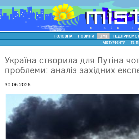
ГОЛОВНА
НОВИНИ
ЗМІ
ПІДПРИЄМС
АБІТУРІЄНТУ
ТВ-П
Україна створила для Путіна чо
проблеми: аналіз західних експ
30.06.2026