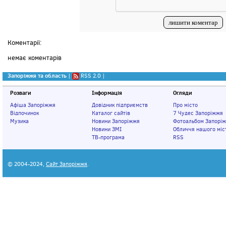
Коментарії:
немає коментарів
Запоріжжя та область
|
RSS 2.0
|
Розваги
Інформація
Огляди
Афіша Запоріжжя
Довідник підприємств
Про місто
Відпочинок
Каталог сайтів
7 Чудес Запоріжжя
Музика
Новини Запоріжжя
Фотоальбом Запорі
Новини ЗМІ
Обличчя нашого міс
ТВ-програма
RSS
© 2004-2024,
Сайт Запоріжжя
.