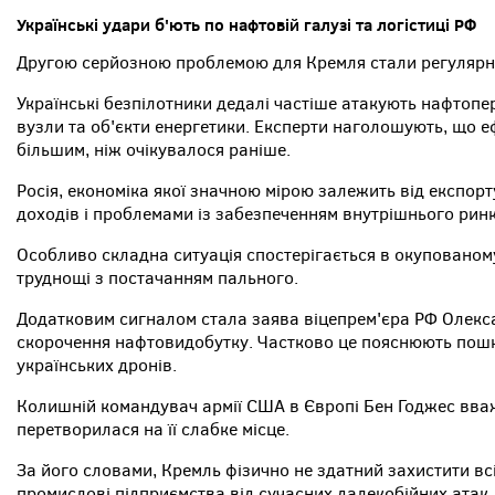
Українські удари б'ють по нафтовій галузі та логістиці РФ
Другою серйозною проблемою для Кремля стали регулярні 
Українські безпілотники дедалі частіше атакують нафтопе
вузли та об'єкти енергетики. Експерти наголошують, що е
більшим, ніж очікувалося раніше.
Росія, економіка якої значною мірою залежить від експорт
доходів і проблемами із забезпеченням внутрішнього ринк
Особливо складна ситуація спостерігається в окупованом
труднощі з постачанням пального.
Додатковим сигналом стала заява віцепрем'єра РФ Олекс
скорочення нафтовидобутку. Частково це пояснюють пошко
українських дронів.
Колишній командувач армії США в Європі Бен Годжес вваж
перетворилася на її слабке місце.
За його словами, Кремль фізично не здатний захистити вс
промислові підприємства від сучасних далекобійних атак.