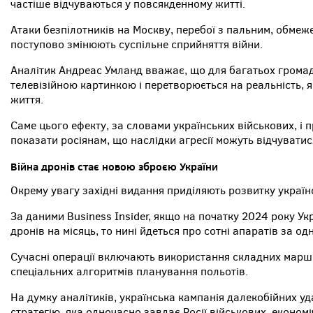
частіше відчуваються у повсякденному житті.
Атаки безпілотників на Москву, перебої з пальним, обмеж
поступово змінюють суспільне сприйняття війни.
Аналітик Андреас Умланд вважає, що для багатьох громадя
телевізійною картинкою і перетворюється на реальність, 
життя.
Саме цього ефекту, за словами українських військових, і п
показати росіянам, що наслідки агресії можуть відчуватися
Війна дронів стає новою зброєю України
Окрему увагу західні видання приділяють розвитку україн
За даними Business Insider, якщо на початку 2024 року У
дронів на місяць, то нині йдеться про сотні апаратів за одн
Сучасні операції включають використання складних маршр
спеціальних алгоритмів планування польотів.
На думку аналітиків, українська кампанія далекобійних у
стратегію, яка одночасно завдає Росії військових, економі