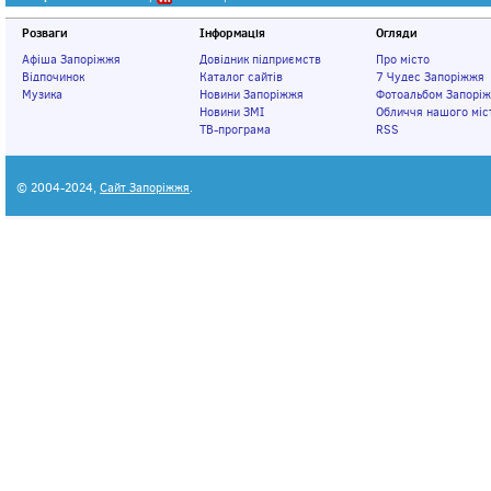
Розваги
Інформація
Огляди
Афіша Запоріжжя
Довідник підприємств
Про місто
Відпочинок
Каталог сайтів
7 Чудес Запоріжжя
Музика
Новини Запоріжжя
Фотоальбом Запорі
Новини ЗМІ
Обличчя нашого міс
ТВ-програма
RSS
© 2004-2024,
Сайт Запоріжжя
.