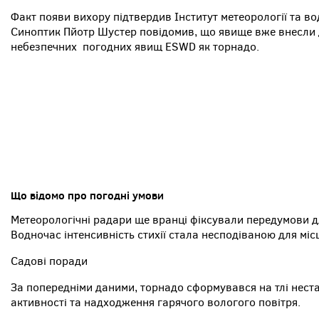
Факт появи вихору підтвердив Інститут метеорології та в
Синоптик Пйотр Шустер повідомив, що явище вже внесли 
небезпечних погодних явищ ESWD як торнадо.
Що відомо про погодні умови
Метеорологічні радари ще вранці фіксували передумови дл
Водночас інтенсивність стихії стала несподіваною для міс
Садові поради
За попередніми даними, торнадо сформувався на тлі нест
активності та надходження гарячого вологого повітря.