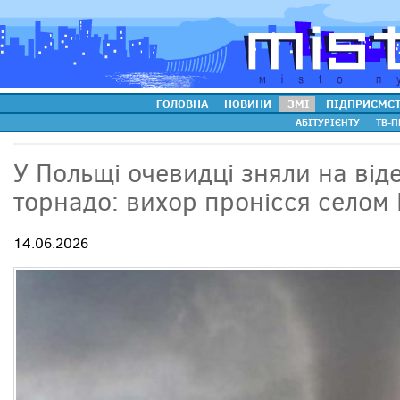
ГОЛОВНА
НОВИНИ
ЗМІ
ПІДПРИЄМС
АБІТУРІЄНТУ
ТВ-П
У Польщі очевидці зняли на ві
торнадо: вихор пронісся селом
14.06.2026