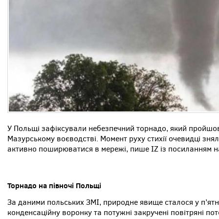
У Польщі зафіксували небезпечний торнадо, який пройшов
Мазурському воєводстві. Момент руху стихії очевидці знял
активно поширюватися в мережі, пише IZ із посиланням 
Торнадо на півночі Польщі
За даними польських ЗМІ, природне явище сталося у п’ят
конденсаційну воронку та потужні закручені повітряні пот