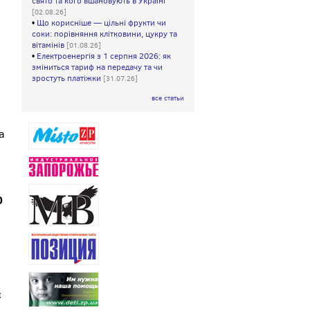
свято та кого вшановують в Україні
[02.08.26]
•
Що корисніше — цільні фрукти чи
соки: порівняння клітковини, цукру та
вітамінів
[01.08.26]
•
Електроенергія з 1 серпня 2026: як
зміниться тариф на передачу та чи
зростуть платіжки
[31.07.26]
все статьи
а
0
є