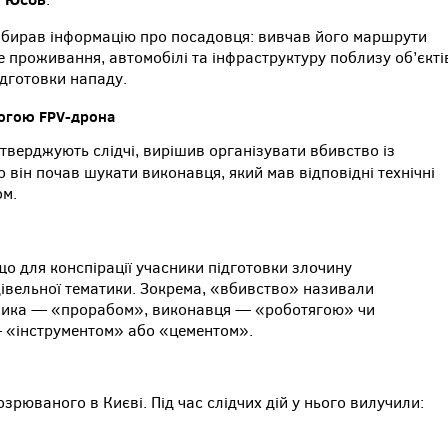
 збирав інформацію про посадовця: вивчав його маршрути
е проживання, автомобілі та інфраструктуру поблизу об’єкті
ідготовки нападу.
могою FPV-дрона
 стверджують слідчі, вирішив організувати вбивство із
о він почав шукати виконавця, який мав відповідні технічні
ом.
о для конспірації учасники підготовки злочину
івельної тематики. Зокрема, «вбивство» називали
ника — «прорабом», виконавця — «роботягою» чи
— «інструментом» або «цементом».
зрюваного в Києві. Під час слідчих дій у нього вилучили: