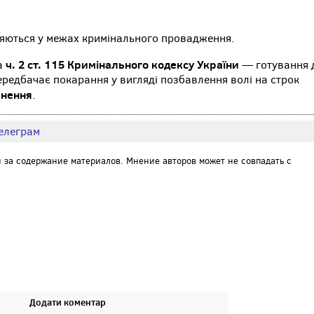
іряються у межах кримінального провадження.
ч. 2 ст. 115 Кримінального кодексу України
за
— готування 
передбачає покарання у вигляді позбавлення волі на строк
знення
.
елеграм
и за содержание материалов. Мнение авторов может не совпадать с
Додати коментар