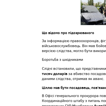
Що відомо про підозрюваного
За інформацією правоохоронців, фі
військовослужбовець. Він мав бойови
версією слідства, могло бути викори
Боротьба з шкідниками
Слідчі встановили, що представник
тисяч доларів
за вбивство посадов
даними слідства, отримав як аванс.
Ціллю мав бути посадовець, пов’яза
В Офісі генерального прокурора по
Координаційного штабу з питань по
Андрі
представник ГУР Міноборони