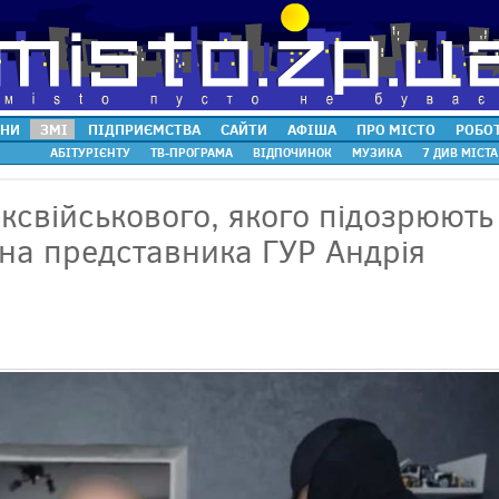
НИ
ЗМІ
ПІДПРИЄМСТВА
САЙТИ
АФІША
ПРО МІСТО
РОБО
АБІТУРІЄНТУ
ТВ-ПРОГРАМА
ВІДПОЧИНОК
МУЗИКА
7 ДИВ МІСТА
ексвійськового, якого підозрюють
 на представника ГУР Андрія