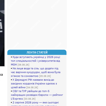
ЛЕНТА СТАТЕЙ
•
Куди вступають українці у 2026 році:
топ спеціальностей і університетів від
МОН
[06.08.26]
•
Не лише вода та сіль: що додати під
час варіння кукурудзи, щоб вона була
ка
м’якою та соковитою
[05.08.26]
,
•
У Держдумі РФ назвали вихід до
західних кордонів України однією з
цілей війни
[04.08.26]
•
СБУ та ГУР увійшли до топ-5
найкращих розвідок Європи — рейтинг
L’Express
[03.08.26]
•
2 серпня 2026 року — яке сьогодні