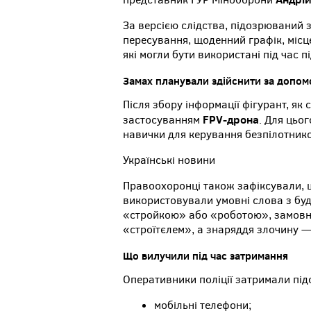
За версією слідства, підозрюваний
пересування, щоденний графік, місц
які могли бути використані під час п
Замах планували здійснити за допо
Після збору інформації фігурант, як
FPV-дрона
застосуванням
. Для цьог
навички для керування безпілотник
Українські новини
Правоохоронці також зафіксували, щ
використовували умовні слова з буд
«стройкою» або «роботою», замов
«строїтєлем», а знаряддя злочину 
Що вилучили під час затримання
Оперативники поліції затримали підо
мобільні телефони;