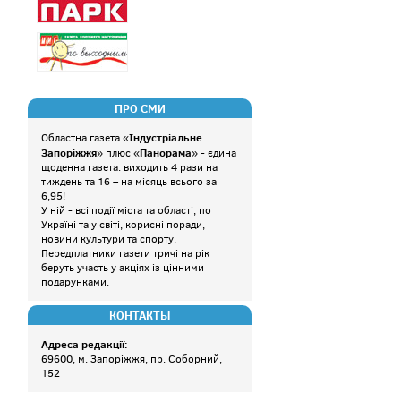
ПРО СМИ
Індустріальне
Областна газета «
Запоріжжя
Панорама
» плюс «
» - єдина
щоденна газета: виходить 4 рази на
тиждень та 16 – на місяць всього за
6,95!
У ній - всі події міста та області, по
Україні та у світі, корисні поради,
новини культури та спорту.
Передплатники газети тричі на рік
беруть участь у акціях із цінними
подарунками.
КОНТАКТЫ
Адреса редакції:
69600, м. Запоріжжя, пр. Соборний,
152