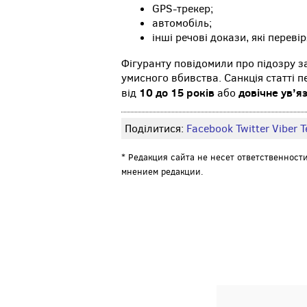
GPS-трекер;
автомобіль;
інші речові докази, які перев
Фігуранту повідомили про підозру 
умисного вбивства. Санкція статті 
10 до 15 років
довічне ув’я
від
або
Поділитися:
Facebook
Twitter
Viber
Т
* Редакция сайта не несет ответственност
мнением редакции.