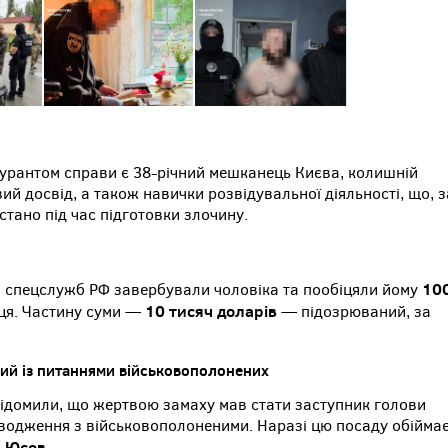
гурантом справи є 38-річний мешканець Києва, колишній
й досвід, а також навички розвідувальної діяльності, що, з
стано під час підготовки злочину.
10
и спецслужб РФ завербували чоловіка та пообіцяли йому
10 тисяч доларів
ця. Частину суми —
— підозрюваний, за
ний із питаннями військовополонених
відомили, що жертвою замаху мав стати заступник голови
водження з військовополоненими. Наразі цю посаду обійма
й Юсов
.