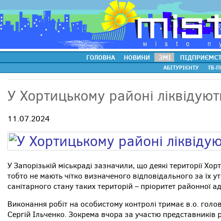
ГОЛОВНА
НОВИНИ
ЗМІ
ПІДПРИЄМС
АБІТУРІЄНТУ
ТВ-П
У Хортицькому районі ліквідуют
11.07.2024
У Запорізькій міськраді зазначили, що деякі території Хо
тобто не мають чітко визначеного відповідального за їх 
санітарного стану таких територій – пріоритет районної адм
Виконання робіт на особистому контролі тримає в.о. голов
Сергій Ільченко. Зокрема вчора за участю представників 