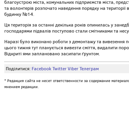
благоустрою міста, комунальних підприємств міста, предст
та волонтерів розпочато наведення порядку на території 
будинку №14.
Ця територія за останні декілька років опинилась у занедб
господарями підвалів поступово стали смітниками та нес
Наразі було виконано роботи з демонтажу та вивезення по
цього тижня тут планується вивезти сміття, видалити поро
Відкриті ями заплановано засипати ґрунтом.
Поділитися:
Facebook
Twitter
Viber
Телеграм
* Редакция сайта не несет ответственности за содержание материал
мнением редакции.