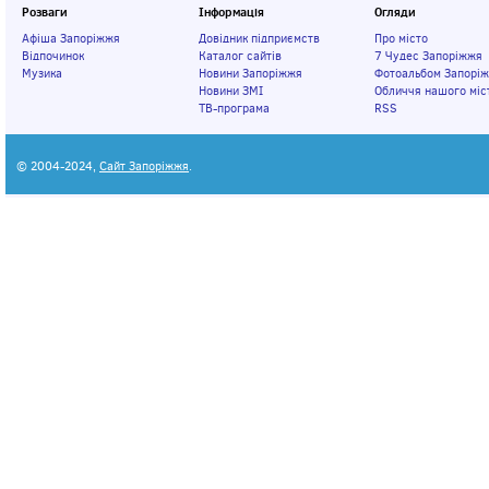
Розваги
Інформація
Огляди
Афіша Запоріжжя
Довідник підприємств
Про місто
Відпочинок
Каталог сайтів
7 Чудес Запоріжжя
Музика
Новини Запоріжжя
Фотоальбом Запорі
Новини ЗМІ
Обличчя нашого міс
ТВ-програма
RSS
© 2004-2024,
Сайт Запоріжжя
.