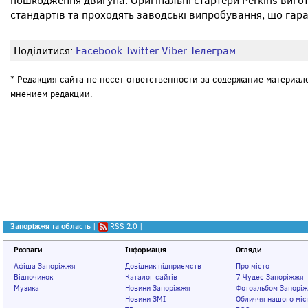
пошкодження двигуна. Оригінальні стартери Perkins виго
стандартів та проходять заводські випробування, що гаран
Поділитися:
Facebook
Twitter
Viber
Телеграм
* Редакция сайта не несет ответственности за содержание материал
мнением редакции.
Запоріжжя та область
|
RSS 2.0
|
Розваги
Інформація
Огляди
Афіша Запоріжжя
Довідник підприємств
Про місто
Відпочинок
Каталог сайтів
7 Чудес Запоріжжя
Музика
Новини Запоріжжя
Фотоальбом Запорі
Новини ЗМІ
Обличчя нашого міс