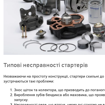
Типові несправності стартерів
Незважаючи на простоту конструкції, стартери схильні до
зустрічаються такі проблеми:
Знос щіток та колектора, що призводить до поганог
Вироблення зубів бендикса або маховика, що прояв
запуску.
Несправності реле, що втягує, через які стартер не