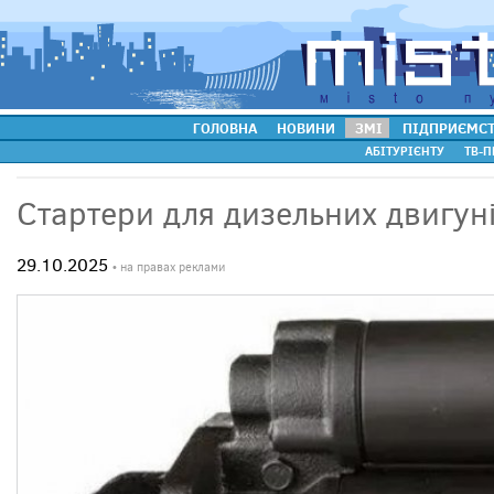
ГОЛОВНА
НОВИНИ
ЗМІ
ПІДПРИЄМС
АБІТУРІЄНТУ
ТВ-П
Стартери для дизельних двигун
29.10.2025
• на правах реклами