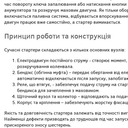
час повороту ключа запалювання або натискання кнопки 
акумулятора та розкручує маховик двигуна. Як тільки обо
включається паливна система, відбувається впорскування
двигун працює вже самостійно, а стартер вимикається.
Принцип роботи та конструкція
Сучасні стартери складаються з кількох основних вузлів:
Електродвигун постійного струму - створює момент,
розкручування коленвала.
Бендікс (обгінна муфта) – передає обертання від ел
автоматично відключається після запуску, запобіга
Реле, що втягує, - забезпечує подачу струму на ста
бендикса для зачеплення з маховиком.
Щіточний вузол та колектор – відповідають за пода
Корпус та кріплення – забезпечують жорстку фіксаці
Якість та довговічність стартера залежать від точності ви
Найменші дефекти призводять до труднощів під час запуск
прискореного зносу шестерень.