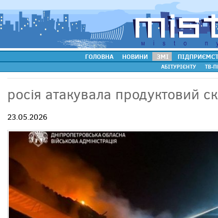
ГОЛОВНА
НОВИНИ
ЗМІ
ПІДПРИЄМС
АБІТУРІЄНТУ
ТВ-П
росія атакувала продуктовий скл
23.05.2026