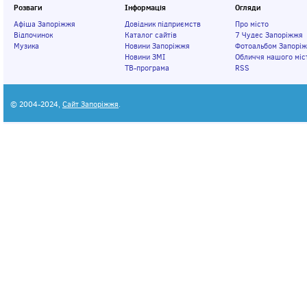
Розваги
Інформація
Огляди
Афіша Запоріжжя
Довідник підприємств
Про місто
Відпочинок
Каталог сайтів
7 Чудес Запоріжжя
Музика
Новини Запоріжжя
Фотоальбом Запорі
Новини ЗМІ
Обличчя нашого міс
ТВ-програма
RSS
© 2004-2024,
Сайт Запоріжжя
.