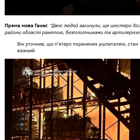
Пряма мова Ганжі
“Двоє людей загинули, ще шестеро діс
:
райони області ракетою, безпілотниками та артилерією
Він уточнив, що п’ятеро поранених ушпиталені, стан
важкий.