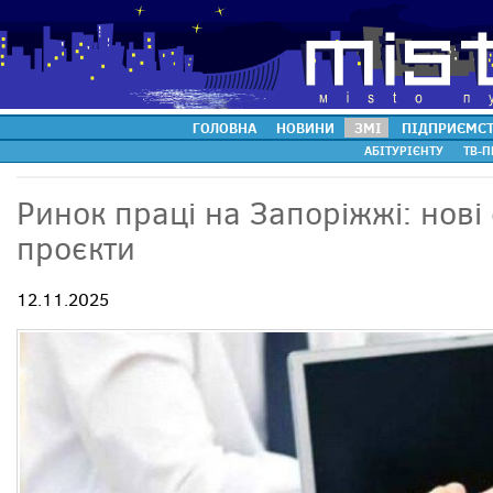
ГОЛОВНА
НОВИНИ
ЗМІ
ПІДПРИЄМС
АБІТУРІЄНТУ
ТВ-П
Ринок праці на Запоріжжі: нові
проєкти
12.11.2025