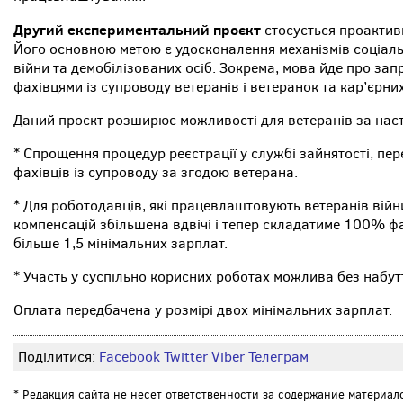
Другий експериментальний проєкт
стосується проактивн
Його основною метою є удосконалення механізмів соціальн
війни та демобілізованих осіб. Зокрема, мова йде про за
фахівцями із супроводу ветеранів і ветеранок та кар’єрни
Даний проєкт розширює можливості для ветеранів за нас
* Спрощення процедур реєстрації у службі зайнятості, пе
фахівців із супроводу за згодою ветерана.
* Для роботодавців, які працевлаштовують ветеранів війн
компенсацій збільшена вдвічі і тепер складатиме 100% фа
більше 1,5 мінімальних зарплат.
* Участь у суспільно корисних роботах можлива без набутт
Оплата передбачена у розмірі двох мінімальних зарплат.
Поділитися:
Facebook
Twitter
Viber
Телеграм
* Редакция сайта не несет ответственности за содержание материал