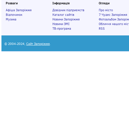
Розваги
Інформація
Огляди
Афіша Запоріжжя
Довідник підприємств
Про місто
Відпочинок
Каталог сайтів
7 Чудес Запоріжжя
Музика
Новини Запоріжжя
Фотоальбом Запорі
Новини ЗМІ
Обличчя нашого міс
ТВ-програма
RSS
© 2004-2024,
Сайт Запоріжжя
.