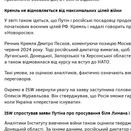
Кремль не відмовляється від максимальних цілей війни
У звіті також ідеться, що Путін і російські посадовці пр
початкових воєнних цілей РФ. Кремль і надалі говорить пр
«Новоросію».
Речник Кремля Дмитро Пєсков, коментуючи позицію Москви,
червня 2024 року. Тоді російський диктатор вимагав, щоб 
Луганської, Донецької, Запорізької та Херсонської област
а також відмовилася від курсу на вступ до НАТО.
Такі умови, за оцінкою аналітиків, фактично означають ви
переговорів.
Окремо в ISW звернули увагу на заяву заступника голови
Олексія Журавльова. Він стверджував, що Росія зможе га
коли Україна «перестане існувати».
ISW спростував заяви Путіна про просування біля Лимана 
Аналітики Інституту вивчення війни також оцінили твердж
Донецькій області. За їхніми даними, російський диктатор 