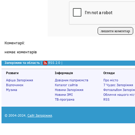
Коментарії:
немає коментарів
Запоріжжя та область
|
RSS 2.0
|
Розваги
Інформація
Огляди
Афіша Запоріжжя
Довідник підприємств
Про місто
Відпочинок
Каталог сайтів
7 Чудес Запоріжжя
Музика
Новини Запоріжжя
Фотоальбом Запорі
Новини ЗМІ
Обличчя нашого міс
ТВ-програма
RSS
© 2004-2024,
Сайт Запоріжжя
.