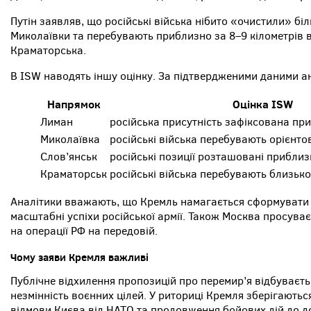
Путін заявляв, що російські війська нібито «очистили» б
Миколаївки та перебувають приблизно за 8–9 кілометрів ві
Краматорська.
В ISW наводять іншу оцінку. За підтвердженими даними ан
Напрямок
Оцінка ISW
Лиман
російська присутність зафіксована пр
Миколаївка
російські війська перебувають орієнто
Слов’янськ
російські позиції розташовані приблиз
Краматорськ
російські війська перебувають близько
Аналітики вважають, що Кремль намагається сформувати 
масштабні успіхи російської армії. Також Москва просуває
на операції РФ на передовій.
Чому заяви Кремля важливі
Публічне відхилення пропозицій про перемир’я відбуваєтьс
незмінність воєнних цілей. У риториці Кремля зберігаютьс
відмови Києва від НАТО та продовження бойових дій до д