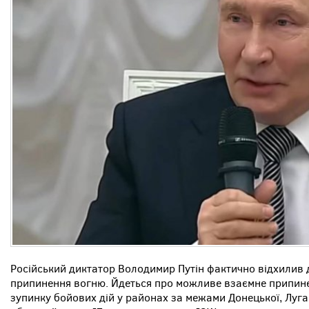
Російський диктатор Володимир Путін фактично відхилив д
припинення вогню. Йдеться про можливе взаємне припине
зупинку бойових дій у районах за межами Донецької, Луган