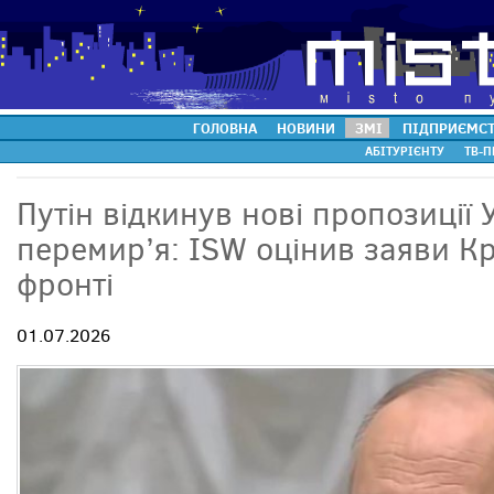
ГОЛОВНА
НОВИНИ
ЗМІ
ПІДПРИЄМС
АБІТУРІЄНТУ
ТВ-П
Путін відкинув нові пропозиції
перемир’я: ISW оцінив заяви Кр
фронті
01.07.2026