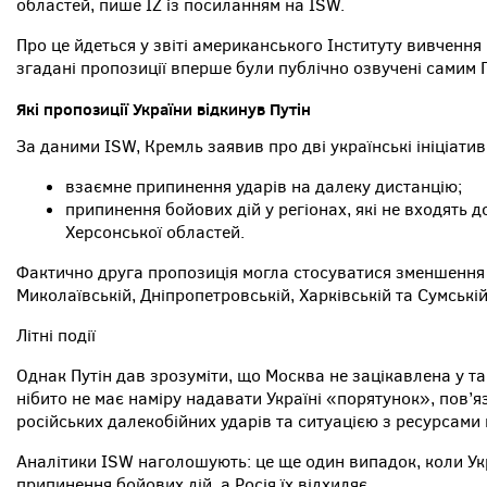
областей, пише IZ із посиланням на ISW.
Про це йдеться у звіті американського Інституту вивчення
згадані пропозиції вперше були публічно озвучені самим 
Які пропозиції України відкинув Путін
За даними ISW, Кремль заявив про дві українські ініціат
взаємне припинення ударів на далеку дистанцію;
припинення бойових дій у регіонах, які не входять д
Херсонської областей.
Фактично друга пропозиція могла стосуватися зменшення 
Миколаївській, Дніпропетровській, Харківській та Сумські
Літні події
Однак Путін дав зрозуміти, що Москва не зацікавлена у та
нібито не має наміру надавати Україні «порятунок», пов’я
російських далекобійних ударів та ситуацією з ресурсами 
Аналітики ISW наголошують: це ще один випадок, коли Ук
припинення бойових дій, а Росія їх відхиляє.