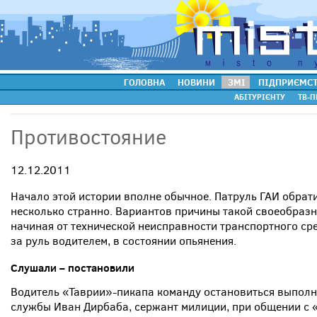
ГОЛОВНА
НОВИНИ
ЗМІ
ПІДПРИЄМС
АБІТУРІЄНТУ
ТВ-П
Противостояние
12.12.2011
Начало этой истории вполне обычное. Патруль ГАИ обрат
несколько странно. Вариантов причины такой своеобраз
начиная от технической неисправности транспортного ср
за руль водителем, в состоянии опьянения.
Слушали – постановили
Водитель «Таврии»-пикапа команду остановиться выполн
службы Иван Дирбаба, сержант милиции, при общении с 