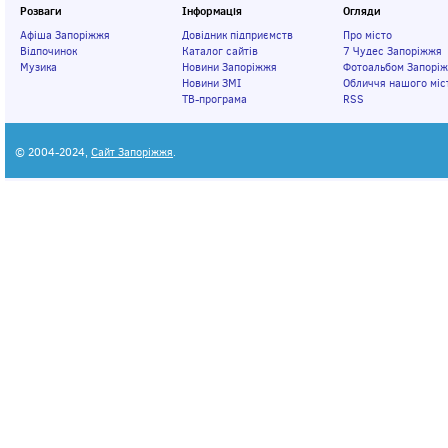
Розваги
Інформація
Огляди
Афіша Запоріжжя
Довідник підприємств
Про місто
Відпочинок
Каталог сайтів
7 Чудес Запоріжжя
Музика
Новини Запоріжжя
Фотоальбом Запорі
Новини ЗМІ
Обличчя нашого міс
ТВ-програма
RSS
© 2004-2024,
Сайт Запоріжжя
.