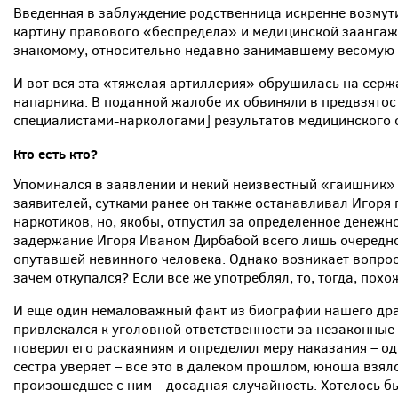
Введенная в заблуждение родственница искренне возмути
картину правового «беспредела» и медицинской заанга
знакомому, относительно недавно занимавшему весомую 
И вот вся эта «тяжелая артиллерия» обрушилась на серж
напарника. В поданной жалобе их обвиняли в предвзятос
специалистами-наркологами] результатов медицинского 
Кто есть кто?
Упоминался в заявлении и некий неизвестный «гаишник»
заявителей, сутками ранее он также останавливал Игоря
наркотиков, но, якобы, отпустил за определенное денежн
задержание Игоря Иваном Дирбабой всего лишь очередно
опутавшей невинного человека. Однако возникает вопрос:
зачем откупался? Если все же употреблял, то, тогда, похож
И еще один немаловажный факт из биографии нашего дра
привлекался к уголовной ответственности за незаконные 
поверил его раскаяниям и определил меру наказания – од
сестра уверяет – все это в далеком прошлом, юноша взялс
произошедшее с ним – досадная случайность. Хотелось бы