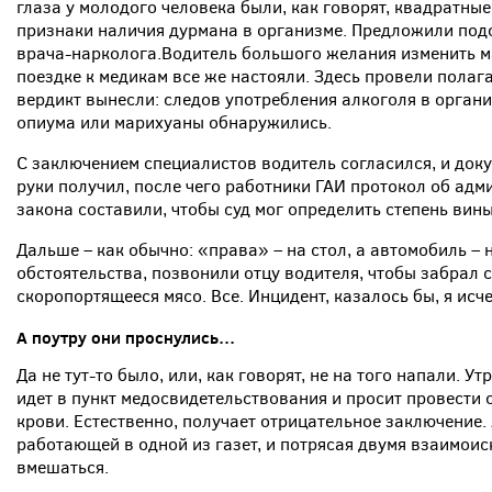
глаза у молодого человека были, как говорят, квадратные
признаки наличия дурмана в организме. Предложили под
врача-нарколога.Водитель большого желания изменить м
поездке к медикам все же настояли. Здесь провели пола
вердикт вынесли: следов употребления алкоголя в органи
опиума или марихуаны обнаружились.
С заключением специалистов водитель согласился, и доку
руки получил, после чего работники ГАИ протокол об ад
закона составили, чтобы суд мог определить степень ви
Дальше – как обычно: «права» – на стол, а автомобиль –
обстоятельства, позвонили отцу водителя, чтобы забрал с
скоропортящееся мясо. Все. Инцидент, казалось бы, я исч
А поутру они проснулись…
Да не тут-то было, или, как говорят, не на того напали. У
идет в пункт медосвидетельствования и просит провести 
крови. Естественно, получает отрицательное заключение. 
работающей в одной из газет, и потрясая двумя взаимои
вмешаться.