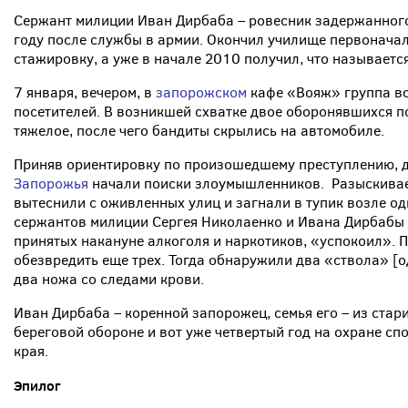
Сержант милиции Иван Дирбаба – ровесник задержанног
году после службы в армии. Окончил училище первонача
стажировку, а уже в начале 2010 получил, что называетс
7 января, вечером, в
запорожском
кафе «Вояж» группа в
посетителей. В возникшей схватке двое оборонявшихся п
­тяжелое, после чего бандиты скрылись на автомобиле.
Приняв ориентировку по произошедшему преступлению, д
Запорожья
начали поиски зло­умышленников. Разыскива
вытеснили с оживленных улиц и загнали в тупик возле о
сержантов милиции Сергея Николаенко и Ивана Дирбабы 
принятых накануне алкоголя и наркотиков, «успокоил». 
обезвредить еще трех. Тогда обнаружили два «ствола» [о
два ножа со следами крови.
Иван Дирбаба – коренной запорожец, семья его – из стар
береговой обороне и вот уже четвертый год на охране сп
края.
Эпилог