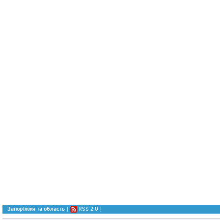
Запоріжжя та область
|
RSS 2.0
|