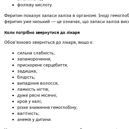
фолієву кислоту.
Феритин показує запаси заліза в організмі. Іноді гемогло
феритин уже низький — це означає, що запаси заліза ви
Коли потрібно звернутися до лікаря
Обов’язково зверніться до лікаря, якщо є:
сильна слабкість;
запаморочення;
прискорене серцебиття;
задишка;
блідість;
випадіння волосся;
ламкість нігтів;
дуже рясні місячні;
кров у калі;
різке зниження гемоглобіну;
вагітність;
анемія у дитини.