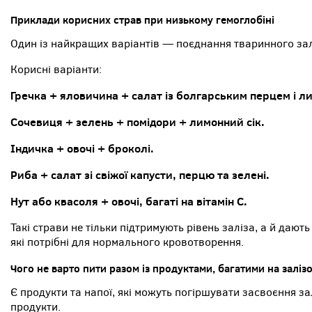
Приклади корисних страв при низькому гемоглобіні
Один із найкращих варіантів — поєднання тваринного заліз
Корисні варіанти:
Гречка + яловичина + салат із болгарським перцем і л
Сочевиця + зелень + помідори + лимонний сік.
Індичка + овочі + броколі.
Риба + салат зі свіжої капусти, перцю та зелені.
Нут або квасоля + овочі, багаті на вітамін C.
Такі страви не тільки підтримують рівень заліза, а й дають
які потрібні для нормального кровотворення.
Чого не варто пити разом із продуктами, багатими на заліз
Є продукти та напої, які можуть погіршувати засвоєння за
продукти.