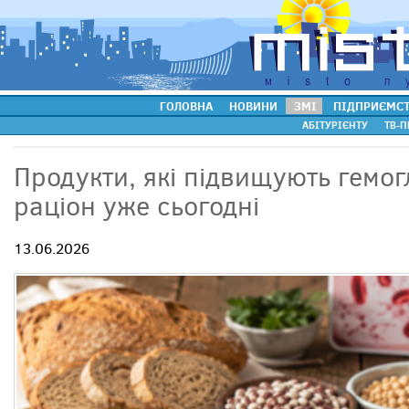
ГОЛОВНА
НОВИНИ
ЗМІ
ПІДПРИЄМС
АБІТУРІЄНТУ
ТВ-П
Продукти, які підвищують гемог
раціон уже сьогодні
13.06.2026