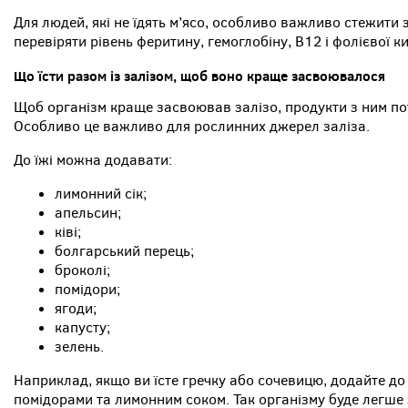
Для людей, які не їдять м’ясо, особливо важливо стежити 
перевіряти рівень феритину, гемоглобіну, B12 і фолієвої к
Що їсти разом із залізом, щоб воно краще засвоювалося
Щоб організм краще засвоював залізо, продукти з ним пот
Особливо це важливо для рослинних джерел заліза.
До їжі можна додавати:
лимонний сік;
апельсин;
ківі;
болгарський перець;
броколі;
помідори;
ягоди;
капусту;
зелень.
Наприклад, якщо ви їсте гречку або сочевицю, додайте до
помідорами та лимонним соком. Так організму буде легше 