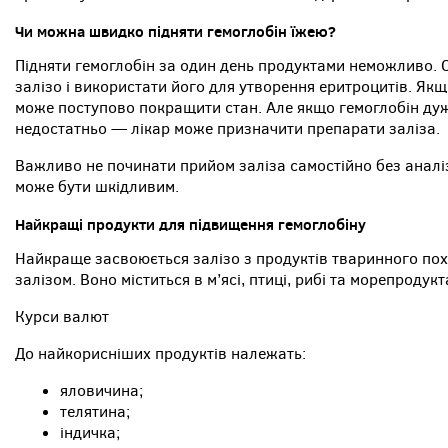
Чи можна швидко підняти гемоглобін їжею?
Підняти гемоглобін за один день продуктами неможливо. О
залізо і використати його для утворення еритроцитів. Як
може поступово покращити стан. Але якщо гемоглобін дуж
недостатньо — лікар може призначити препарати заліза.
Важливо не починати прийом заліза самостійно без аналі
може бути шкідливим.
Найкращі продукти для підвищення гемоглобіну
Найкраще засвоюється залізо з продуктів тваринного по
залізом. Воно міститься в м’ясі, птиці, рибі та морепродукт
Курси валют
До найкорисніших продуктів належать:
яловичина;
телятина;
індичка;