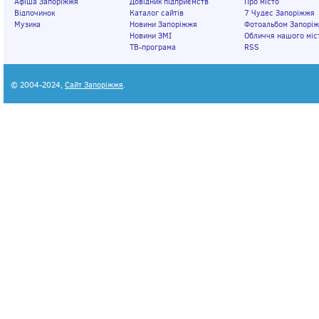
Афіша Запоріжжя
Довідник підприємств
Про місто
Відпочинок
Каталог сайтів
7 Чудес Запоріжжя
Музика
Новини Запоріжжя
Фотоальбом Запорі
Новини ЗМІ
Обличчя нашого міс
ТВ-програма
RSS
© 2004-2024,
Сайт Запоріжжя
.