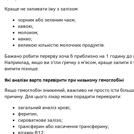
Краще не запивати їжу з залізом:
чорним або зеленим чаєм;
кавою;
молоком;
какао;
великою кількістю молочних продуктів.
Бажано робити перерву хоча б приблизно на 1 годину до аб
Наприклад, якщо ви з’їли гречку з м’ясом, краще запити її
випити пізніше.
Які аналізи варто перевірити при низькому гемоглобіні
Якщо гемоглобін знижений, важливо не просто їсти більше 
причину. Для цього лікар може порадити перевірити:
загальний аналіз крові;
феритин;
сироваткове залізо;
трансферин або насичення трансферину;
вітамін B12;