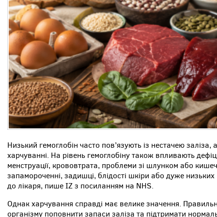
Низький гемоглобін часто пов’язують із нестачею заліза, 
харчуванні. На рівень гемоглобіну також впливають дефіци
менструації, крововтрата, проблеми зі шлунком або кишеч
запамороченні, задишці, блідості шкіри або дуже низьких
до лікаря, пише IZ з посиланням на NHS.
Однак харчування справді має велике значення. Правильн
організму поповнити запаси заліза та підтримати нормаль