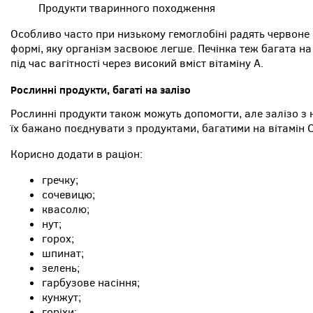
Продукти тваринного походження
Особливо часто при низькому гемоглобіні радять червоне м
формі, яку організм засвоює легше. Печінка теж багата на
під час вагітності через високий вміст вітаміну A.
Рослинні продукти, багаті на залізо
Рослинні продукти також можуть допомогти, але залізо з н
їх бажано поєднувати з продуктами, багатими на вітамін C
Корисно додати в раціон:
гречку;
сочевицю;
квасолю;
нут;
горох;
шпинат;
зелень;
гарбузове насіння;
кунжут;
горіхи;