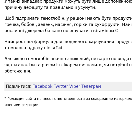
У таких випадках продукти можуть бути лише допоміжною
причину дефіциту та правильно її усунути.
Щоб підтримати гемоглобін, у раціоні мають бути продукти, 
гречка, бобові, зелень, насіння, горіхи та сухофрукти. На
рослинні джерела бажано поєднувати з вітаміном C.
Найпростіша формула для щоденного харчування: продукт і
та молока одразу після їжі.
Але якщо гемоглобін значно знижений, не варто покладати
здати аналізи та разом із лікарем визначити, чи потрібні
обстеження.
Поділитися:
Facebook
Twitter
Viber
Телеграм
* Редакция сайта не несет ответственности за содержание материал
мнением редакции.