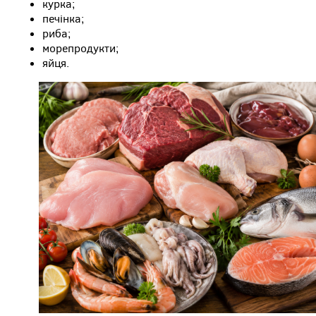
курка;
печінка;
риба;
морепродукти;
яйця.