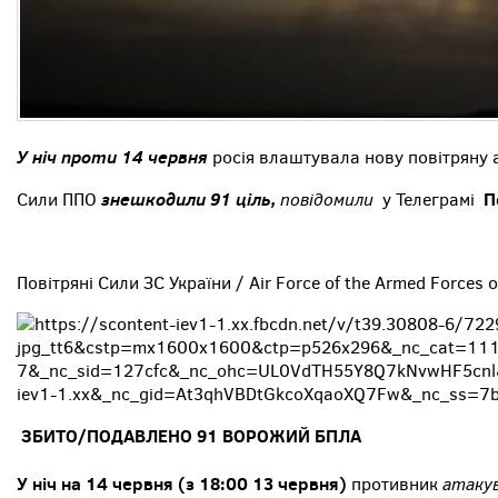
У ніч проти 14 червня
росія влаштувала нову повітряну а
знешкодили 91 ціль
,
повідомили
П
Сили ППО
у Телеграмі
Повітряні Сили ЗС України / Air Force of the Armed Forces o
ЗБИТО/ПОДАВЛЕНО 91 ВОРОЖИЙ БПЛА
У ніч на 14 червня (з 18:00 13 червня)
атакув
противник