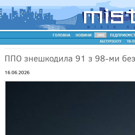
ГОЛОВНА
НОВИНИ
ЗМІ
ПІДПРИЄМС
АБІТУРІЄНТУ
ТВ-П
ППО знешкодила 91 з 98-ми безп
16.06.2026