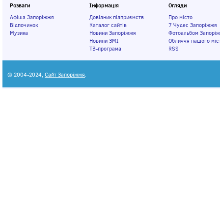
Розваги
Інформація
Огляди
Афіша Запоріжжя
Довідник підприємств
Про місто
Відпочинок
Каталог сайтів
7 Чудес Запоріжжя
Музика
Новини Запоріжжя
Фотоальбом Запорі
Новини ЗМІ
Обличчя нашого міс
ТВ-програма
RSS
© 2004-2024,
Сайт Запоріжжя
.