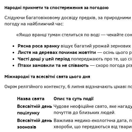
Народні прикмети та спостереження за погодою
Слідуючи багатовіковому досвіду предків, за природним
погоду на найближчий час:
«Якщо вранці туман стелиться по воді — чекайте сон
Рясна роса зранку
віщує багатий урожай зернових 
Листя на деревах починає жовтіти
— осінь цього р
Часті дощі у цей період
попереджають про те, що сі
Птахи замовкли та не співають
— скоро погода різ
Міжнародні та всесвітні свята цього дня
Окрім релігійного контексту, 6 липня відзначають цікаві 
Назва свята
Опис та суть події
Всесвітній день
Чудове неофіційне свято, яке нагад
поцілунку
почуттів до близьких людей.
Всесвітній день
Важлива медико-екологічна дата, 
зоонозів
хвороби, що передаються від твари