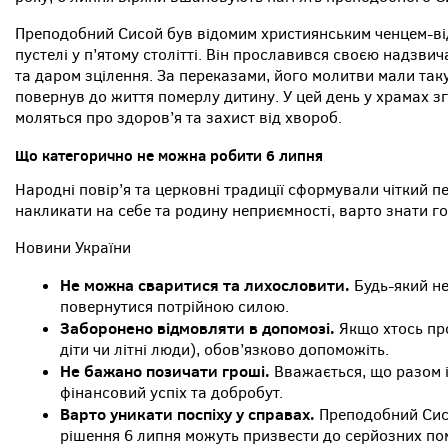
Преподобний Сисой був відомим християнським ченцем-ві
пустелі у п’ятому столітті. Він прославився своєю надзв
та даром зцілення. За переказами, його молитви мали таку
повернув до життя померлу дитину. У цей день у храмах з
моляться про здоров’я та захист від хвороб.
Що категорично не можна робити 6 липня
Народні повір’я та церковні традиції сформували чіткий п
накликати на себе та родину неприємності, варто знати г
Новини України
Не можна сваритися та лихословити.
Будь-який не
повернутися потрійною силою.
Заборонено відмовляти в допомозі.
Якщо хтось про
діти чи літні люди), обов’язково допоможіть.
Не бажано позичати гроші.
Вважається, що разом і
фінансовий успіх та добробут.
Варто уникати поспіху у справах.
Преподобний Сисо
рішення 6 липня можуть призвести до серйозних по