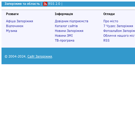
Запоріжжя та область
|
RSS 2.0
|
Розваги
Інформація
Огляди
Афіша Запоріжжя
Довідник підприємств
Про місто
Відпочинок
Каталог сайтів
7 Чудес Запоріжжя
Музика
Новини Запоріжжя
Фотоальбом Запорі
Новини ЗМІ
Обличчя нашого міс
ТВ-програма
RSS
© 2004-2024,
Сайт Запоріжжя
.