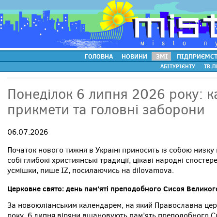
ГОЛОВНА
НОВИНИ
ЗМІ
ПІДПРИЄМС
АБІТУРІЄНТУ
ТВ-П
Понеділок 6 липня 2026 року: к
прикмети та головні заборони
06.07.2026
Початок нового тижня в Україні приносить із собою низку
собі глибокі християнські традиції, цікаві народні спост
усмішки, пише IZ, посилаючись на dilovamova.
Церковне свято: день пам’яті преподобного Сисоя Великог
За новоюліанським календарем, на який Православна цер
року, 6 липня віряни вшановують пам’ять преподобного С