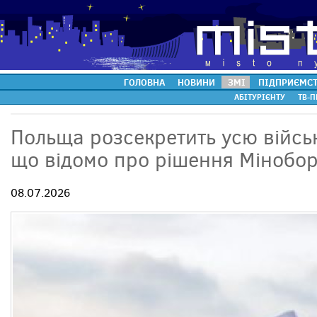
ГОЛОВНА
НОВИНИ
ЗМІ
ПІДПРИЄМС
АБІТУРІЄНТУ
ТВ-П
Польща розсекретить усю військ
що відомо про рішення Мінобо
08.07.2026