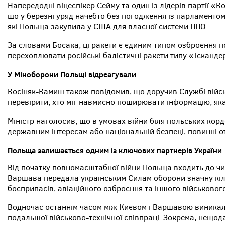
Напередодні віцеспікер Сейму та один із лідерів партії 
що у березні уряд начебто без погодження із парламентом
які Польща закупила у США для власної системи ППО.
За словами Босака, ці ракети є єдиним типом озброєння п
перехоплювати російські балістичні ракети типу «Ісканде
У Міноборони Польщі відреагували
Косіняк-Камиш також повідомив, що доручив Службі війс
перевірити, хто міг навмисно поширювати інформацію, як
Міністр наголосив, що в умовах війни біля польських кордо
державним інтересам або національній безпеці, повинні о
Польща залишається одним із ключових партнерів України
Від початку повномасштабної війни Польща входить до чи
Варшава передала українським Силам оборони значну кільк
боєприпасів, авіаційного озброєння та іншого військовог
Водночас останнім часом між Києвом і Варшавою виникал
подальшої військово-технічної співпраці. Зокрема, нещо