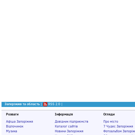
Запоріжжя та область
|
RSS 2.0
|
Розваги
Інформація
Огляди
Афіша Запоріжжя
Довідник підприємств
Про місто
Відпочинок
Каталог сайтів
7 Чудес Запоріжжя
Музика
Новини Запоріжжя
Фотоальбом Запорі