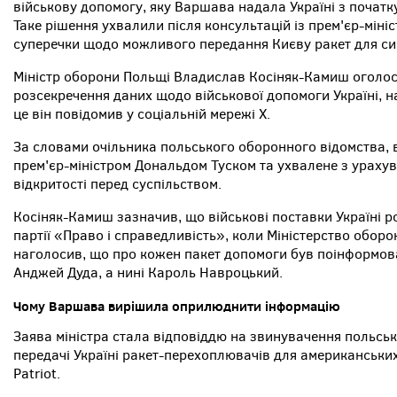
військову допомогу, яку Варшава надала Україні з початк
Таке рішення ухвалили після консультацій із прем'єр-міні
суперечки щодо можливого передання Києву ракет для сис
Міністр оборони Польщі Владислав Косіняк-Камиш оголос
розсекречення даних щодо військової допомоги Україні, 
це він повідомив у соціальній мережі X.
За словами очільника польського оборонного відомства, 
прем'єр-міністром Дональдом Туском та ухвалене з ураху
відкритості перед суспільством.
Косіняк-Камиш зазначив, що військові поставки Україні 
партії «Право і справедливість», коли Міністерство обо
наголосив, що про кожен пакет допомоги був поінформов
Анджей Дуда, а нині Кароль Навроцький.
Чому Варшава вирішила оприлюднити інформацію
Заява міністра стала відповіддю на звинувачення польськ
передачі Україні ракет-перехоплювачів для американськи
Patriot.