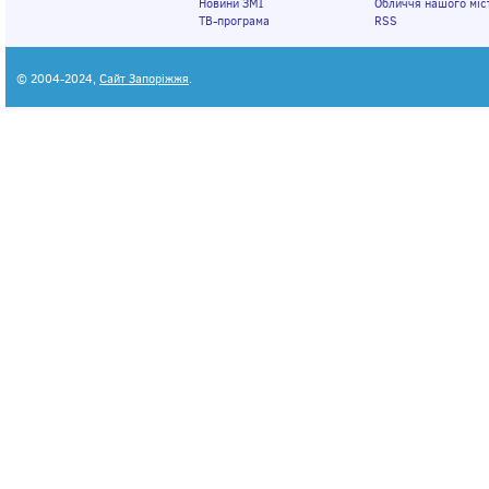
Новини ЗМІ
Обличчя нашого міс
ТВ-програма
RSS
© 2004-2024,
Сайт Запоріжжя
.