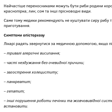
Найчастіше переносниками можуть бути риби родини короп
краснопірка; лин; сом та інші прісноводні види.
Саме тому медики рекомендують не куштувати сиру рибу та
приготування.
Симптоми опісторхозу
Лікарі радять звернутися за медичною допомогою, якщо п
тривалі алергічні висипання;
–
– часті нездужання без очевидної причини;
– загострення холециститу;
– панкреатит;
– гепатит;
– інші порушення роботи печінки та жовчовивідної систе
встановити.