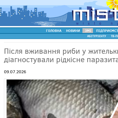
ГОЛОВНА
НОВИНИ
ЗМІ
ПІДПРИЄМС
АБІТУРІЄНТУ
ТВ-П
Після вживання риби у житель
діагностували рідкісне парази
09.07.2026