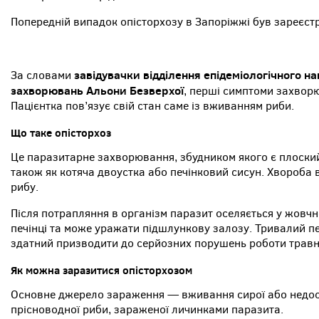
Попередній випадок опісторхозу в Запоріжжі був зареєстр
завідувачки відділення епідеміологічного н
За словами
захворювань Альони Безверхої
, перші симптоми захворю
Пацієнтка пов’язує свій стан саме із вживанням риби.
Що таке опісторхоз
Це паразитарне захворювання, збудником якого є плоский г
також як котяча двоустка або печінковий сисун. Хвороба 
рибу.
Після потрапляння в організм паразит оселяється у жовчн
печінці та може уражати підшлункову залозу. Тривалий п
здатний призводити до серйозних порушень роботи травн
Як можна заразитися опісторхозом
Основне джерело зараження — вживання сирої або недос
прісноводної риби, зараженої личинками паразита.