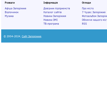
Розваги
Інформація
Огляди
Афіша Запоріжжя
Довідник підприємств
Про місто
Відпочинок
Каталог сайтів
7 Чудес Запоріжжя
Музика
Новини Запоріжжя
Фотоальбом Запорі
Новини ЗМІ
Обличчя нашого міс
ТВ-програма
RSS
© 2004-2024,
Сайт Запоріжжя
.