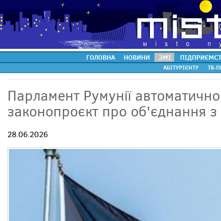
ГОЛОВНА
НОВИНИ
ЗМІ
ПІДПРИЄМС
АБІТУРІЄНТУ
ТВ-П
Парламент Румунії автоматично
законопроєкт про об'єднання 
28.06.2026