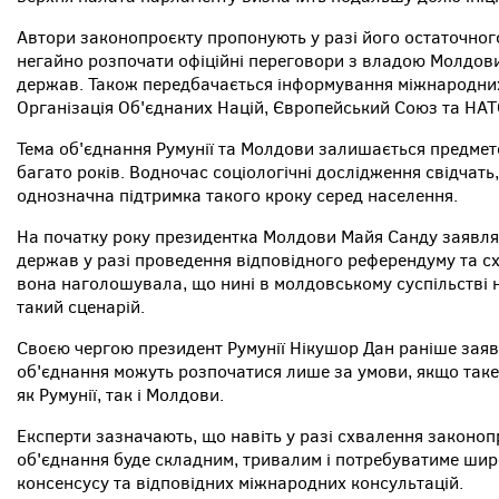
Автори законопроєкту пропонують у разі його остаточного
негайно розпочати офіційні переговори з владою Молдов
держав. Також передбачається інформування міжнародних
Організація Об'єднаних Націй, Європейський Союз та НАТ
Тема об'єднання Румунії та Молдови залишається предмето
багато років. Водночас соціологічні дослідження свідчать,
однозначна підтримка такого кроку серед населення.
На початку року президентка Молдови Майя Санду заявля
держав у разі проведення відповідного референдуму та сх
вона наголошувала, що нині в молдовському суспільстві н
такий сценарій.
Своєю чергою президент Румунії Нікушор Дан раніше зая
об'єднання можуть розпочатися лише за умови, якщо таке
як Румунії, так і Молдови.
Експерти зазначають, що навіть у разі схвалення законо
об'єднання буде складним, тривалим і потребуватиме широ
консенсусу та відповідних міжнародних консультацій.