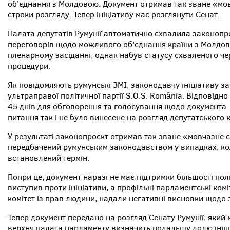
об'єднання з Молдовою. Документ отримав так зване «мо
строки розгляду. Тепер ініціативу має розглянути Сенат.
Палата депутатів Румунії автоматично схвалила законопр
переговорів щодо можливого об'єднання країни з Молдов
пленарному засіданні, однак набув статусу схваленого че
процедури.
Як повідомляють румунські ЗМІ, законодавчу ініціативу з
ультраправої політичної партії S.O.S. România. Відповідно
45 днів для обговорення та голосування щодо документа.
питання так і не було винесене на розгляд депутатського 
У результаті законопроєкт отримав так зване «мовчазне 
передбачений румунським законодавством у випадках, ко
встановлений термін.
Попри це, документ наразі не має підтримки більшості пол
виступив проти ініціативи, а профільні парламентські ком
комітет із прав людини, надали негативні висновки щодо 
Тепер документ передано на розгляд Сенату Румунії, який
верхня палата парламенту визначить подальшу долю ініці