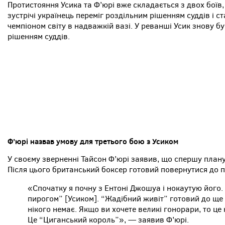
Протистояння Усика та Ф’юрі вже складається з двох боїв, 
зустрічі українець переміг роздільним рішенням суддів і 
чемпіоном світу в надважкій вазі. У реванші Усик знову 
рішенням суддів.
Ф’юрі назвав умову для третього бою з Усиком
У своєму зверненні Тайсон Ф’юрі заявив, що спершу план
Після цього британський боксер готовий повернутися до п
«Спочатку я почну з Ентоні Джошуа і нокаутую його.
пирогом” [Усиком]. “Жадібний живіт” готовий до ще од
нікого немає. Якщо ви хочете великі гонорари, то це
Це “Циганський король”», — заявив Ф’юрі.