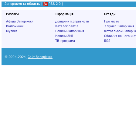
Запоріжжя та область
|
RSS 2.0
|
Розваги
Інформація
Огляди
Афіша Запоріжжя
Довідник підприємств
Про місто
Відпочинок
Каталог сайтів
7 Чудес Запоріжжя
Музика
Новини Запоріжжя
Фотоальбом Запорі
Новини ЗМІ
Обличчя нашого міс
ТВ-програма
RSS
© 2004-2024,
Сайт Запоріжжя
.