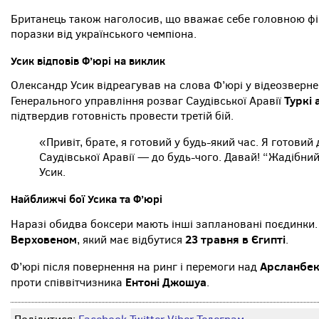
Британець також наголосив, що вважає себе головною фі
поразки від українського чемпіона.
Усик відповів Ф’юрі на виклик
Олександр Усик відреагував на слова Ф’юрі у відеозверне
Туркі
Генерального управління розваг Саудівської Аравії
підтвердив готовність провести третій бій.
«Привіт, брате, я готовий у будь-який час. Я готови
Саудівської Аравії — до будь-чого. Давай! “Жадібни
Усик.
Найближчі бої Усика та Ф’юрі
Наразі обидва боксери мають інші заплановані поєдинки. 
Верховеном
23 травня в Єгипті
, який має відбутися
.
Арсланбе
Ф’юрі після повернення на ринг і перемоги над
Ентоні Джошуа
проти співвітчизника
.