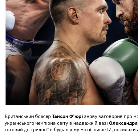
Тайсон Ф’юрі
Британський боксер
знову заговорив про м
Олександра
українського чемпіона світу в надважкій вазі
готовий до трилогії в будь-якому місці, пише IZ, посилаюч