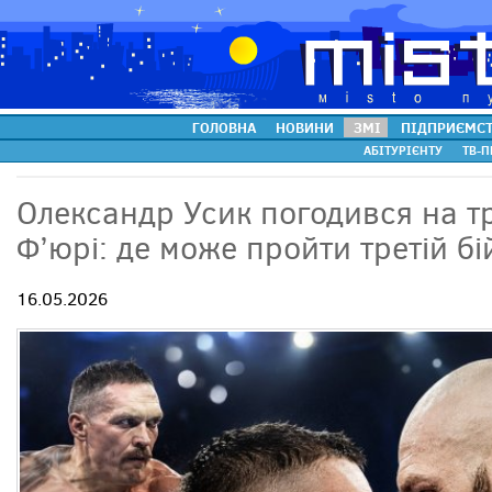
ГОЛОВНА
НОВИНИ
ЗМІ
ПІДПРИЄМС
АБІТУРІЄНТУ
ТВ-П
Олександр Усик погодився на тр
Ф’юрі: де може пройти третій бі
16.05.2026