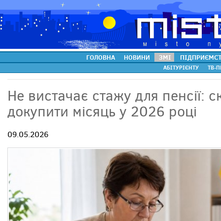
ГОЛОВНА
НОВИНИ
ЗМІ
ПІДПРИЄМС
АБІТУРІЄНТУ
ТВ-П
Не вистачає стажу для пенсії: с
докупити місяць у 2026 році
09.05.2026