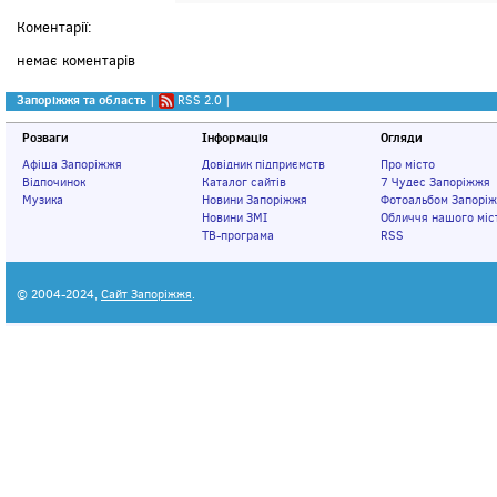
Коментарії:
немає коментарів
Запоріжжя та область
|
RSS 2.0
|
Розваги
Інформація
Огляди
Афіша Запоріжжя
Довідник підприємств
Про місто
Відпочинок
Каталог сайтів
7 Чудес Запоріжжя
Музика
Новини Запоріжжя
Фотоальбом Запорі
Новини ЗМІ
Обличчя нашого міс
ТВ-програма
RSS
© 2004-2024,
Сайт Запоріжжя
.