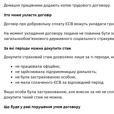
Домашні працівники додають копію трудового договору.
Хто може укласти договір
Договір про добровільну сплату ЄСВ можуть укладати гро
На момент укладення договору людина не повинна бути з
загальнообов’язкового державного соціального страхува
За які періоди можна докупити стаж
Докупити страховий стаж дозволено лише за ті періоди, 
не працювала офіційно;
не здійснювала підприємницьку діяльність;
не була застрахованою особою;
не мала сплаченого ЄСВ за відповідний період.
Якщо особа була застрахованою, але внесок за неї не спл
докупити такий стаж не можна.
Що буде у разі порушення умов договору