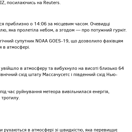
 IZ, посилаючись на Reuters.
ся приблизно о 14:06 за місцевим часом. Очевидці
лю, яка пролетіла небом, а згодом — про потужний гуркіт.
гічний супутник NOAA GOES-19, що дозволило фахівцям
 в атмосфері.
 увійшло в атмосферу та вибухнуло на висоті близько 64
івнічний схід штату Массачусетс і південний схід Нью-
під час руйнування метеора вивільнилася енергія,
 тротилу.
и рухаються в атмосфері зі швидкістю, яка перевищує