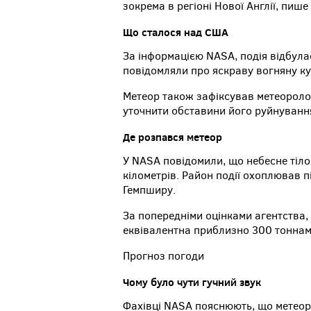
зокрема в регіоні Нової Англії, пише
Що сталося над США
За інформацією NASA, подія відбула
повідомляли про яскраву вогняну ку
Метеор також зафіксував метеороло
уточнити обставини його руйнування
Де розпався метеор
У NASA повідомили, що небесне тіло
кілометрів. Район події охоплював п
Гемпширу.
За попередніми оцінками агентства, 
еквівалентна приблизно 300 тоннам
Прогноз погоди
Чому було чути гучний звук
Фахівці NASA пояснюють, що метеор