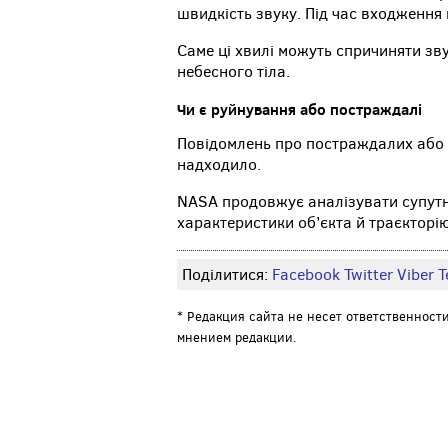
швидкість звуку. Під час входження
Саме ці хвилі можуть спричиняти звук
небесного тіла.
Чи є руйнування або постраждалі
Повідомлень про постраждалих або 
надходило.
NASA продовжує аналізувати супутни
характеристики об’єкта й траєкторію
Поділитися:
Facebook
Twitter
Viber
Т
* Редакция сайта не несет ответственност
мнением редакции.