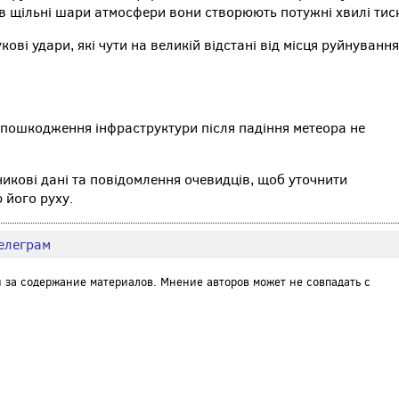
 в щільні шари атмосфери вони створюють потужні хвилі тис
ові удари, які чути на великій відстані від місця руйнування
пошкодження інфраструктури після падіння метеора не
кові дані та повідомлення очевидців, щоб уточнити
 його руху.
елеграм
и за содержание материалов. Мнение авторов может не совпадать с