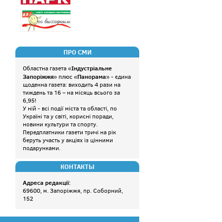
ПРО СМИ
Індустріальне
Областна газета «
Запоріжжя
Панорама
» плюс «
» - єдина
щоденна газета: виходить 4 рази на
тиждень та 16 – на місяць всього за
6,95!
У ній - всі події міста та області, по
Україні та у світі, корисні поради,
новини культури та спорту.
Передплатники газети тричі на рік
беруть участь у акціях із цінними
подарунками.
КОНТАКТЫ
Адреса редакції:
69600, м. Запоріжжя, пр. Соборний,
152