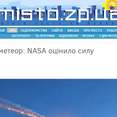
НИ
ЗМІ
ПІДПРИЄМСТВА
САЙТИ
АФІША
ПРО МІСТО
РОБО
АБІТУРІЄНТУ
ТВ-ПРОГРАМА
ВІДПОЧИНОК
МУЗИКА
7 ДИВ МІСТА
етеор: NASA оцінило силу