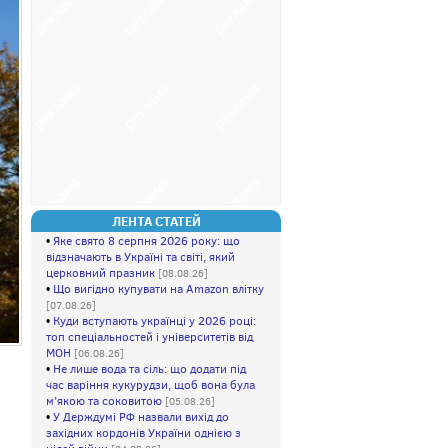
ЛЕНТА СТАТЕЙ
•
Яке свято 8 серпня 2026 року: що
відзначають в Україні та світі, який
церковний празник
[08.08.26]
•
Що вигідно купувати на Amazon влітку
[07.08.26]
•
Куди вступають українці у 2026 році:
топ спеціальностей і університетів від
МОН
[06.08.26]
•
Не лише вода та сіль: що додати під
час варіння кукурудзи, щоб вона була
м’якою та соковитою
[05.08.26]
•
У Держдумі РФ назвали вихід до
західних кордонів України однією з