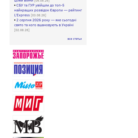
цілей війни
[04.08.26]
•
СБУ та ГУР увійшли до топ-5
найкращих розвідок Європи — рейтинг
L’Express
[03.08.26]
•
2 серпня 2026 року — яке сьогодні
свято та кого вшановують в Україні
[02.08.26]
все статьи