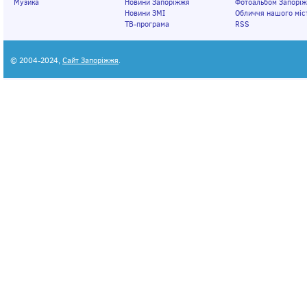
Музика
Новини Запоріжжя
Фотоальбом Запорі
Новини ЗМІ
Обличчя нашого міс
ТВ-програма
RSS
© 2004-2024,
Сайт Запоріжжя
.