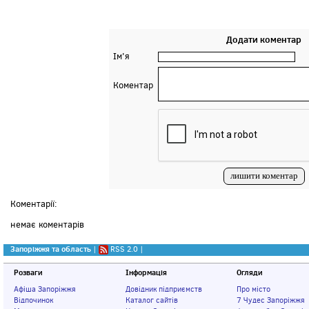
Додати коментар
Ім'я
Коментар
Коментарії:
немає коментарів
Запоріжжя та область
|
RSS 2.0
|
Розваги
Інформація
Огляди
Афіша Запоріжжя
Довідник підприємств
Про місто
Відпочинок
Каталог сайтів
7 Чудес Запоріжжя