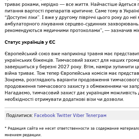
триває роками, нерідко — все життя. Найчастіше йдеться 
питання вартості препаратів критичне. Саме тому в Україн
“Доступні ліки”. І вже у другому півріччі цього року до не
амбулаторного лікування серцево-судинних захворювань,
рекомендуються медичними протоколами”, — зазначив мін
Статус українців у ЄС
Європейський союз вже наприкінці травня має представи
українських біженців. Тимчасовий захист для наших гром
завершиться у березні 2027 року. Втім, наміри зупинити 
війна триває. Тож тепер Європейська комісія має предста
Зокрема, розглядають варіанти продовження тимчасового за
продовження тимчасового захисту з обмеженнями чи запр
Нагадаємо, тимчасовий захист дає українцям можливість
необхідності отримувати додаткові візи чи дозволи.
Поділитися:
Facebook
Twitter
Viber
Телеграм
* Редакция сайта не несет ответственности за содержание материал
мнением редакции.