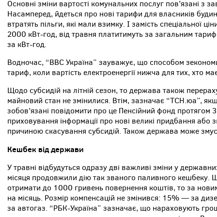
Основні зміни вартості комунальних послуг пов’язані з 
Насамперед, йдеться про нові тарифи для власників будин
втратять пільги, які мали взимку. І замість спеціальної цін
2000 кВт-год, від травня платитимуть за загальним тариф
за кВт-год.
Водночас, “BBC Україна” зауважує, що способом зекономи
тариф, коли вартість електроенергії нижча для тих, хто м
Щодо субсидій на літній сезон, то держава також перераху
майновий стан не змінилися. Втім, зазначає “ТСН.юа”, якщ
зобов’язані повідомити про це Пенсійний фонд протягом 3
приховування інформації про нові великі придбання або з
причиною скасування субсидій. Також держава може змус
Кешбек від держави
У травні відбудуться одразу дві важливі зміни у державни
місяця продовжили дію так званого паливного кешбеку. Щ
отримати до 1000 гривень повернення коштів, то за нови
на місяць. Розмір компенсацій не змінився: 15% — за ди
за автогаз. “РБК-Україна” зазначає, що нараховують грош