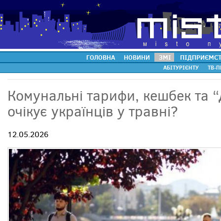
ГОЛОВНА
НОВИНИ
ЗМІ
ПІДПРИЄМС
АБІТУРІЄНТУ
ТВ-П
Комунальні тарифи, кешбек та “
очікує українців у травні?
12.05.2026