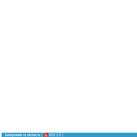
Запоріжжя та область
|
RSS 2.0
|