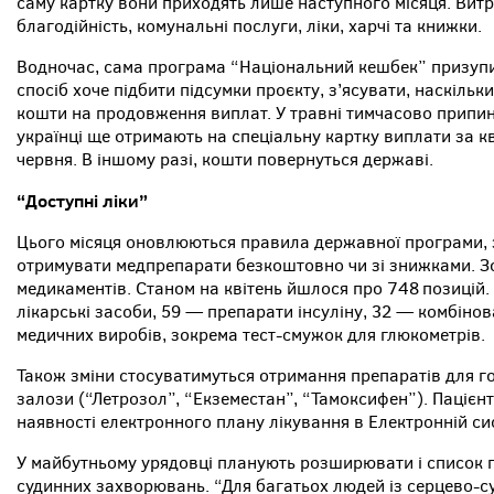
саму картку вони приходять лише наступного місяця. Витр
благодійність, комунальні послуги, ліки, харчі та книжки.
Водночас, сама програма “Національний кешбек” призупи
спосіб хоче підбити підсумки проєкту, з’ясувати, наскільк
кошти на продовження виплат. У травні тимчасово припин
українці ще отримають на спеціальну картку виплати за кв
червня. В іншому разі, кошти повернуться державі.
“Доступні ліки”
Цього місяця оновлюються правила державної програми, з
отримувати медпрепарати безкоштовно чи зі знижками. З
медикаментів. Станом на квітень йшлося про 748 позицій.
лікарські засоби, 59 — препарати інсуліну, 32 — комбіно
медичних виробів, зокрема тест-смужок для глюкометрів.
Також зміни стосуватимуться отримання препаратів для го
залози (“Летрозол”, “Екземестан”, “Тамоксифен”). Пацієн
наявності електронного плану лікування в Електронній си
У майбутньому урядовці планують розширювати і список п
судинних захворювань. “Для багатьох людей із серцево-