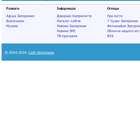
Розваги
Інформація
Огляди
Афіша Запоріжжя
Довідник підприємств
Про місто
Відпочинок
Каталог сайтів
7 Чудес Запоріжжя
Музика
Новини Запоріжжя
Фотоальбом Запорі
Новини ЗМІ
Обличчя нашого міс
ТВ-програма
RSS
© 2004-2024,
Сайт Запоріжжя
.