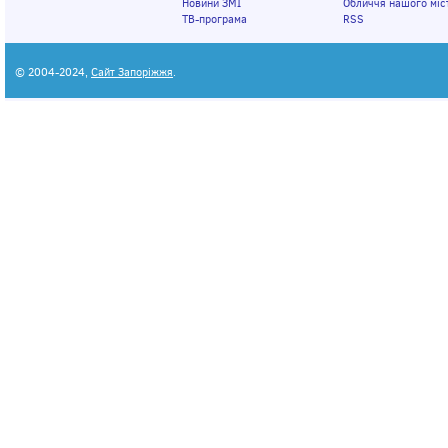
Новини ЗМІ
Обличчя нашого міс
ТВ-програма
RSS
© 2004-2024,
Сайт Запоріжжя
.