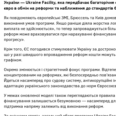
України — Ukraine Facility, яка передбачає багаторічне
євро в обмін на реформи та наближення до стандартів 
Як повідомляють європейські ЗМІ, Брюссель та Київ домов
виконання умов програми. Якщо раніше діяла жорстка лог
виплата не здійснюється», то тепер запроваджується біл
реформ може враховуватися при нарахуванні фінансуванн
прогресу».
Крім того, ЄС погодився стимулювати Україну за достроко
що у разі швидшого впровадження реформ кошти можуть 
графіком.
Окремо змінюється і стратегічний фокус програми. Відтеп
концентрованим на реформах, які безпосередньо пов’язані
Йдеться насамперед про судову систему, антикорупційні ін
адаптацію українського законодавства до норм Євросоюз
У межах оновленої моделі також переглядаються правила 
фінансування залишається безумовною — насамперед для
підтримка напряму залежить від виконання реформ.
За оцінками сторін, загальний обсяг програми Ukraine Faci