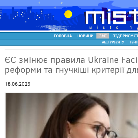
ГОЛОВНА
НОВИНИ
ЗМІ
ПІДПРИЄМС
АБІТУРІЄНТУ
ТВ-П
ЄС змінює правила Ukraine Facil
реформи та гнучкіші критерії дл
18.06.2026