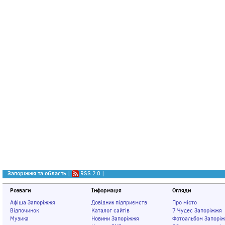
Запоріжжя та область
|
RSS 2.0
|
Розваги
Інформація
Огляди
Афіша Запоріжжя
Довідник підприємств
Про місто
Відпочинок
Каталог сайтів
7 Чудес Запоріжжя
Музика
Новини Запоріжжя
Фотоальбом Запорі