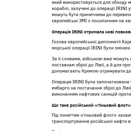
який використовується для обходу м
кораблі, залучені до операції IRINI
можуть бути причетними до перевезе
європейські ЗМІ з посиланням на за
Операція IRINI отримала нові повно
Голова європейської дипломатії Kaj
морської операції IRINI були змінені
За її словами, військові вже можут
поставкам зброї до Лівії, а й для пр
допомагають Кремлю отримувати дох
Операція IRINI була започаткована
ембарго на постачання зброї до Ліві
виконанням нафтових санкцій проти 
Що таке російський «тіньовий флот»
Під поняттям «тіньовий флот» зазви
транспортування російської нафти в 