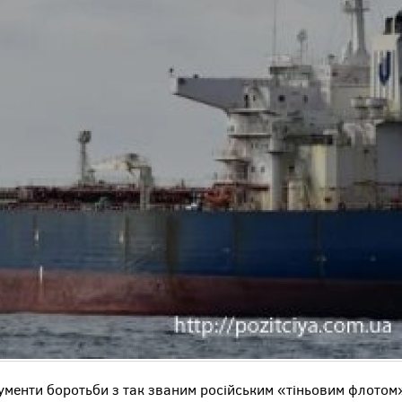
менти боротьби з так званим російським «тіньовим флотом