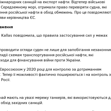
іжнародних санкцій на експорт нафти. Відтепер військові
 у Середземному морі, отримали право перевіряти судна, які
ння російської нафти в обхід обмежень. Про це повідомляю
яви керівництва ЄС.
важення
a Kallas повідомила, що правила застосування сил у межах
.
ь проводити огляди суден не лише для запобігання незаконни
отидії схемам транспортування російської нафти, які
оди для фінансування війни проти України.
 Євросоюзом у 2020 році для контролю за дотриманням
ї. Тепер її можливості фактично поширюються і на контроль 
Росії.
чай мають на увазі мережу танкерів, які використовуються д
обхід західних санкцій.