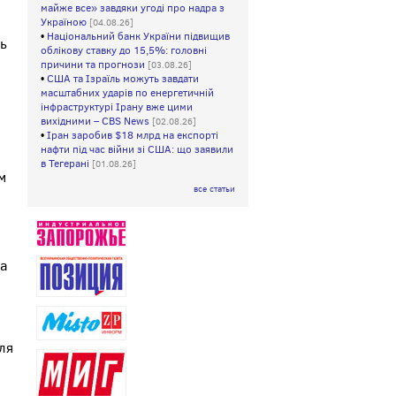
майже все» завдяки угоді про надра з
Україною
[04.08.26]
•
Національний банк України підвищив
ть
облікову ставку до 15,5%: головні
причини та прогнози
[03.08.26]
•
США та Ізраїль можуть завдати
масштабних ударів по енергетичній
інфраструктурі Ірану вже цими
вихідними – CBS News
[02.08.26]
•
Іран заробив $18 млрд на експорті
нафти під час війни зі США: що заявили
в Тегерані
[01.08.26]
м
все статьи
за
ля