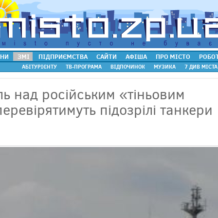
НИ
ЗМІ
ПІДПРИЄМСТВА
САЙТИ
АФІША
ПРО МІСТО
РОБО
АБІТУРІЄНТУ
ТВ-ПРОГРАМА
ВІДПОЧИНОК
МУЗИКА
7 ДИВ МІСТА
ь над російським «тіньовим
перевірятимуть підозрілі танкери