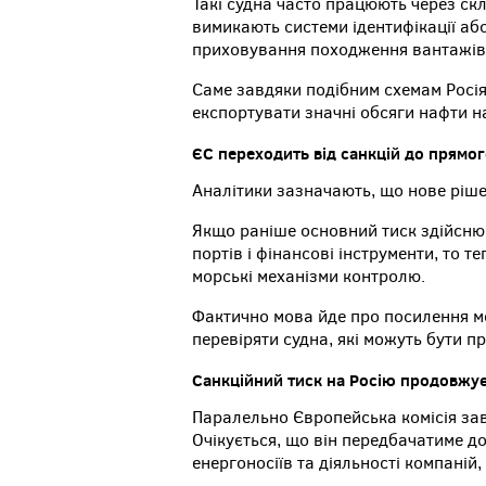
Такі судна часто працюють через скл
вимикають системи ідентифікації аб
приховування походження вантажів
Саме завдяки подібним схемам Росі
експортувати значні обсяги нафти на
ЄС переходить від санкцій до прямо
Аналітики зазначають, що нове ріше
Якщо раніше основний тиск здійснюв
портів і фінансові інструменти, то
морські механізми контролю.
Фактично мова йде про посилення м
перевіряти судна, які можуть бути 
Санкційний тиск на Росію продовжує
Паралельно Європейська комісія заве
Очікується, що він передбачатиме 
енергоносіїв та діяльності компаній