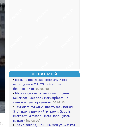
ЛЕНТА СТАТЕЙ
•
Польща розглядає передачу Україні
винищувачів МіГ-29 в обмін на
безпілотники
[07.08.26]
•
Meta запускає окремий застосунок
Seller для Facebook Marketplace: що
зміниться для продавців
[06.08.26]
•
Техногіганти США інвестували понад
$1,1 трлн у штучний інтелект: Google,
Microsoft, Amazon і Meta нарощують
витрати
[05.08.26]
»,
•
Трамп заявив, що США можуть «взяти