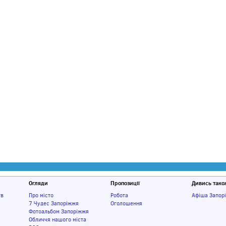
Огляди
Пропозиції
Дивись тако
тв
Про місто
Робота
Афіша Запор
7 Чудес Запоріжжя
Оголошення
Фотоальбом Запоріжжя
Обличчя нашого міста