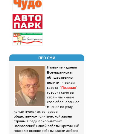
ПРО СМИ
Название издания
Всеукраинская
об- щественно-
полити - ческая
газет
Позиция
а "
"
говорит само за
себя - мы имеем
своё обоснованное
мнение по ряду
концептуальных вопросов
общественно-политической жизни
страны. Среди приоритетных
направлений нашей работы: критичный
подход к оценке работы власти любого