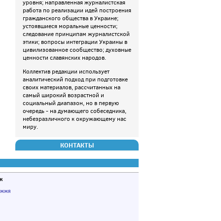
уровня; направленная журналистская
работа по реализации идей построения
гражданского общества в Украине;
устоявшиеся моральные ценности;
следование принципам журналистской
этики; вопросы интеграции Украины в
цивилизованное сообщество; духовные
ценности славянских народов.
Коллектив редакции использует
аналитический подход при подготовке
своих материалов, рассчитанных на
самый широкий возрастной и
социальный диапазон, но в первую
очередь - на думающего собеседника,
небезразличного к окружающему нас
миру.
КОНТАКТЫ
ж
іжжя