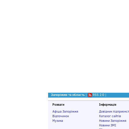
Запоріжжя та область
|
RSS 2.0
|
Розваги
Інформація
Афіша Запоріжжя
Довідник підприємс
Відпочинок
Каталог сайтів
Музика
Новини Запоріжжя
Новини ЗМІ