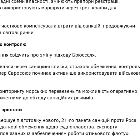
адні схеми власності, змінюють прапори реєстрації,
о використовують маршрути через треті країни для
.
я частково компенсувала втрати від санкцій, продовжуючи
 світові ринки.
го контролю
ння свідчить про зміну підходу Брюсселя.
ався через санкційні списки, страхові обмеження, контроль
 тепер Євросоюз починає активніше використовувати військов
оніторингу морських перевезень та можливість оперативно
причетними до обходу санкційних режимів.
 зростати
ршує підготовку нового, 21-го пакета санкцій проти Росії.
додаткові обмеження щодо судноплавства, експорту
, пов’язаних із забезпеченням роботи «тіньового флоту».