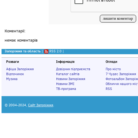
Коментарії:
немає коментарів
Запоріжжя та область
|
RSS 2.0
|
Розваги
Інформація
Огляди
Афіша Запоріжжя
Довідник підприємств
Про місто
Відпочинок
Каталог сайтів
7 Чудес Запоріжжя
Музика
Новини Запоріжжя
Фотоальбом Запорі
Новини ЗМІ
Обличчя нашого міс
ТВ-програма
RSS
© 2004-2024,
Сайт Запоріжжя
.