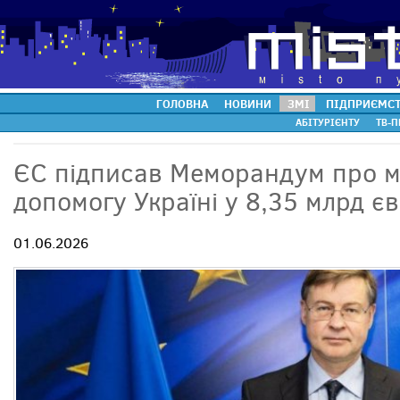
ГОЛОВНА
НОВИНИ
ЗМІ
ПІДПРИЄМС
АБІТУРІЄНТУ
ТВ-П
ЄС підписав Меморандум про 
допомогу Україні у 8,35 млрд є
01.06.2026