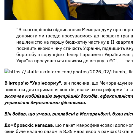
“З сьогоднішнім підписанням Меморандуму про пор
допомоги ми твердо просуваємося до першого транш
націленістю на першу бюджетну частину в ІІ кварталі,
посилить економічну стійкість України, підвищить вн
боротьбу з корупцією. Тепер Парламент України має 
Україна просувається шляхом до вступу в ЄС”, — за
В інтерв’ю “Укрінформу”,
він пояснив, що Меморандум ви
виконати для отримання коштів, включаючи реформи “з 
включає мобілізацію внутрішніх доходів, ефективні
управління державними фінансами.
Він додав, що умови, викладені в Меморандумі, були тіс
Домбровскіс нагадав
, що пакет макрофінансової допомог
який буде надано разом із 8,35 млрд євро в рамках Ukraine