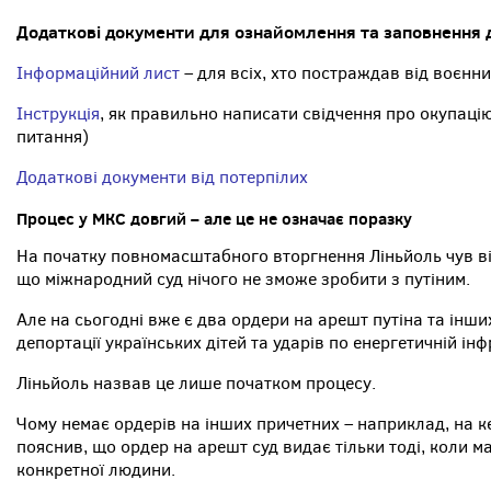
Додаткові документи для ознайомлення та заповнення 
Інформаційний лист
– для всіх, хто постраждав від воєнних
Інструкція
, як правильно написати свідчення про окупацію
питання)
Додаткові документи від потерпілих
Процес у МКС довгий – але це не означає поразку
На початку повномасштабного вторгнення Ліньйоль чув від 
що міжнародний суд нічого не зможе зробити з путіним.
Але на сьогодні вже є два ордери на арешт путіна та інши
депортації українських дітей та ударів по енергетичній інф
Ліньйоль назвав це лише початком процесу.
Чому немає ордерів на інших причетних – наприклад, на к
пояснив, що ордер на арешт суд видає тільки тоді, коли м
конкретної людини.