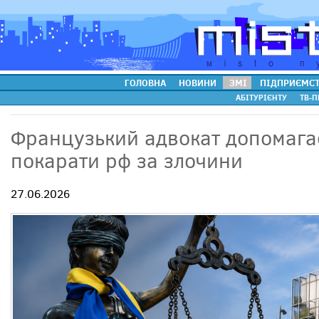
ГОЛОВНА
НОВИНИ
ЗМІ
ПІДПРИЄМС
АБІТУРІЄНТУ
ТВ-П
Французький адвокат допомага
покарати рф за злочини
27.06.2026