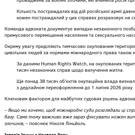
проваджень за воєнні злочини, які вчинила росія про
Кількість постраждалих від дій російської армії дав
кожен постраждалий у цих справах розраховує на с
Команда адвоката документує випадки незаконного позбав
примусового переміщення населення та сексуального наси
Окрему увагу приділяють тимчасово окупованим територі
цивільних людей за нормами міжнародного права також м
За даними Human Rights Watch, на окупованих терит
тисяч незаконних справ щодо вилучення житла.
Ще понад 38 тисяч об’єктів окупаційна влада визна
з дедлайном переоформлення до 1 липня 2026 року.
Ключовим фактором для майбутніх судових рішень адвокат
– Якщо ми хочемо, щоб міжнародні суди розглядали ці спр
базу. Саме тому важливо вже зараз фіксувати кожен вип
злочинів,
– пояснює Ніколя Ліньйоль.
Історія Ірини з Кривого Рогу