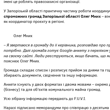
імені це роблять правозахисні організації.
У Запорізькій області практичну частину роботи координ
спроможних громад Запорізької області Олег Мних
– ві
як координатор проєкту в регіоні.
Олег Мних
– Я звертаюся в громаду до її керівника, розповідаю про п
потрібно. Далі громада готує Google-анкету з переліком у
на своєму сайті. Люди реєструються, якщо бачать, що м
пояснює Олег Мних.
Громада складає список і розписує прийом за днями та го
збирають документи, свідчення та іншу інформацію.
Анкети існують у двох форматах і двома мовами – окремо 
(бізнесу) та для об’єктів комунального майна громад.
Усю зібрану інформацію передають до F.U.V.I.
Наразі підписано меморандуми про співпрацю з десятьма