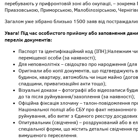
перебувають у прифронтовій зоні або окупації, – зокрема
Приазовською, Приморською, Малобілозірською, Чернігів
Загалом уже зібрано близько 1500 заяв від постраждалих
Увага! Під час особистого прийому або заповнення дан
перелік документів:
Паспорт та ідентифікаційний код (ІПН);Належним ч
переміщеної особи (за наявності);
Для неповнолітніх – свідоцтво про народження (для д
Оригінали або копії документів, що підтверджують 
будинок, квартиру, автомобіль чи інше майно (дого
спадщини, приватизаційні акти тощо);
Візуальні докази – фотографії або відеозаписи буд
до та після руйнування/захоплення (за наявності);
Офіційна фіксація злочину – талон-повідомлення про
Національної поліції або СБУ про факт незаконного
руйнування, або витяг з Єдиного реєстру досудових
Опитувальник (свідчення) – роздрукований або в ел
спеціальної форми, що містить детальні свідчення пр
вимушеного переселення.