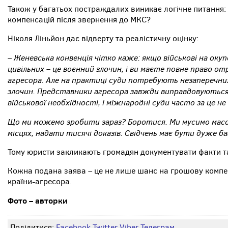
Також у багатьох постраждалих виникає логічне питання:
компенсацій після звернення до МКС?
Ніколя Ліньйон дає відверту та реалістичну оцінку:
– Женевська конвенція чітко каже: якщо військові на ок
цивільних – це воєнний злочин, і ви маєте повне право о
агресора. Але на практиці суди потребують незаперечних
злочин. Представники агресора завжди виправдовуються
військової необхідності, і міжнародні суди часто за це не
Що ми можемо зробити зараз? Боротися. Ми мусимо масо
місцях, надати тисячі доказів. Свідчень має бути дуже б
Тому юристи закликають громадян документувати факти т
Кожна подана заява – це не лише шанс на грошову компен
країни-агресора.
Фото – авторки
Поділитися:
Facebook
Twitter
Viber
Телеграм