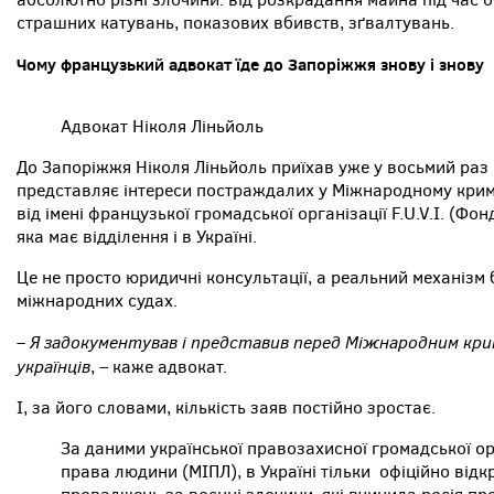
страшних катувань, показових вбивств, зґвалтувань.
Чому французький адвокат їде до Запоріжжя знову і знову
Адвокат Ніколя Ліньйоль
До Запоріжжя Ніколя Ліньйоль приїхав уже у восьмий раз 
представляє інтереси постраждалих у Міжнародному кримі
від імені французької громадської організації F.U.V.I. (
яка має відділення і в Україні.
Це не просто юридичні консультації, а реальний механізм
міжнародних судах.
– Я задокументував і представив перед Міжнародним кри
українців
, – каже адвокат.
І, за його словами, кількість заяв постійно зростає.
За даними української правозахисної громадської орг
права людини (МІПЛ), в Україні тільки офіційно від