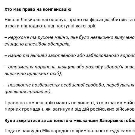
Хто має право на компенсацію
Ніколя Ліньйоль наголошує: право на фіксацію збитків та
втрати підпадають під наступні категорії:
– нерухоме та рухоме майно, яке було незаконно вилуче
знищено внаслідок обстрілів;
– майно та активи захопленого або заблокованого ворого
– отримання поранень, каліцтв або розладу здоров’я внас
виключно цивільних осіб);
– незаконне позбавлення особистої свободи, перебування 
цивільних громадян).
Право на компенсацію мають не лише ті, хто втратив майн
мирних громадян, які загинули від дій російських військов
Куди звертатися за допомогою мешканцям Запорізької обл
Подати заяву до Міжнародного кримінального суду самост