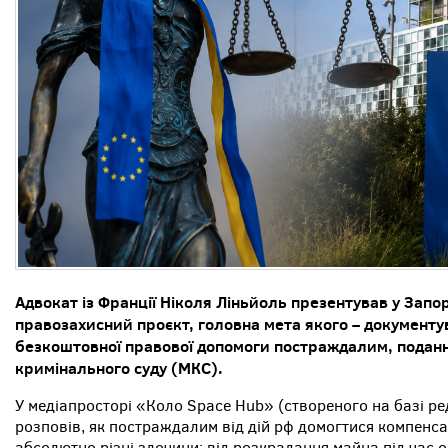
Адвокат із Франції Ніколя Ліньйоль презентував у За
правозахисний проєкт, головна мета якого – документу
безкоштовної правової допомоги постраждалим, поданн
кримінального суду (МКС).
У медіапросторі «Коло Space Hub» (створеного на базі ре
розповів, як постраждалим від дій рф домогтися компенса
абсолютно різні злочини: від розкрадання майна під час оку