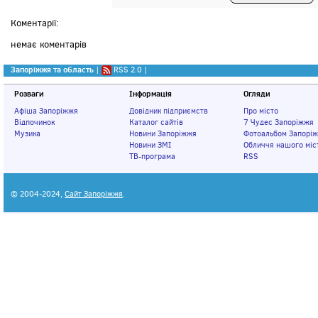
Коментарії:
немає коментарів
Запоріжжя та область
|
RSS 2.0
|
Розваги
Інформація
Огляди
Афіша Запоріжжя
Довідник підприємств
Про місто
Відпочинок
Каталог сайтів
7 Чудес Запоріжжя
Музика
Новини Запоріжжя
Фотоальбом Запорі
Новини ЗМІ
Обличчя нашого міс
ТВ-програма
RSS
© 2004-2024,
Сайт Запоріжжя
.