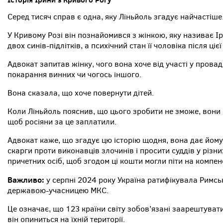
Серед тисяч справ є одна, яку Ліньйоль згадує найчастіше
У Кривому Розі він познайомився з жінкою, яку називає Ір
двох синів-підлітків, а психічний стан її чоловіка після ціє
Адвокат запитав жінку, чого вона хоче від участі у прова
покарання винних чи чогось іншого.
Вона сказала, що хоче повернути дітей.
Коли Ліньйоль пояснив, що цього зробити не зможе, вон
щоб росіяни за це заплатили.
Адвокат каже, що згадує цю історію щодня, вона дає йом
скарги проти виконавців злочинів і просити суддів у різн
причетних осіб, щоб згодом ці кошти могли піти на компе
Важливо:
у серпні 2024 року Україна ратифікувала Римс
державою-учасницею МКС.
Це означає, що 123 країни світу зобов’язані заарештуват
він опиниться на їхній території.