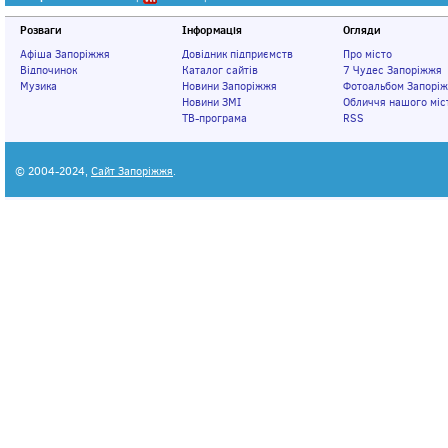
Розваги
Інформація
Огляди
Афіша Запоріжжя
Довідник підприємств
Про місто
Відпочинок
Каталог сайтів
7 Чудес Запоріжжя
Музика
Новини Запоріжжя
Фотоальбом Запорі
Новини ЗМІ
Обличчя нашого міс
ТВ-програма
RSS
© 2004-2024,
Сайт Запоріжжя
.