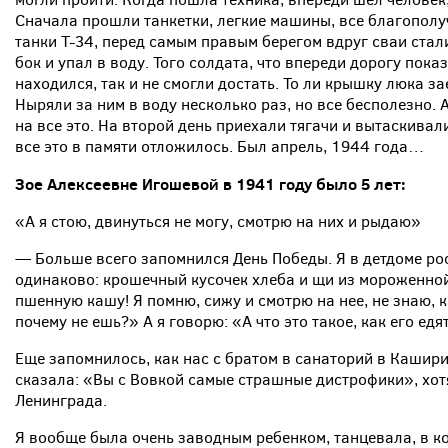
Сначала прошли танкетки, легкие машины, все благополу
танки Т-34, перед самым правым берегом вдруг сваи стали
бок и упал в воду. Того солдата, что впереди дорогу показ
находился, так и не смогли достать. То ли крышку люка зае
Ныряли за ним в воду несколько раз, но все бесполезно. 
на все это. На второй день приехали тягачи и вытаскивали
все это в памяти отложилось. Был апрель, 1944 года…
Зое Алексеевне Игошевой в 1941 году было 5 лет:
«А я стою, двинуться не могу, смотрю на них и рыдаю»
— Больше всего запомнился День Победы. Я в детдоме рос
одинаково: крошечный кусочек хлеба и щи из мороженной
пшенную кашу! Я помню, сижу и смотрю на нее, не знаю, к
почему не ешь?» А я говорю: «А что это такое, как его едя
Еще запомнилось, как нас с братом в санаторий в Каширин
сказала: «Вы с Вовкой самые страшные дистрофики», хот
Ленинграда.
Я вообще была очень заводным ребенком, танцевала, в ко