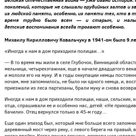
поколений, которые не слышали орудийных залпов и з
из людской памяти, особенно, из памяти тех, кто в 
время трудно было всем — и старым, и малым
детские воспоминания всегда трогают особенно.
Михаилу Кирилловичу Ковальчуку в 1941-ом было 9 ле
«Иногда к нам в дом приходили полицаи…»
— В то время мы жили в селе Глубочок, Винницкой област
мельница, четырехэтажная, еще в начале двадцатого века
и мололи его на муку. И в годы оккупации немцы постоянн
ночам, мне запомнилось, не было ни одного немца, и, во
приезжали из леса партизаны, брали муку и снова возвра
Иногда к нам в дом приходили полицаи, наши, сельские, 
отца, спрашивали ее и особенно нас, детей: «Не приходив
бачили». Отец вернулся только в 45-м году…
Еще один эпизод был, который мне больше всего запомнил
деревянный мост через реку, с левого берега на правый, в
могли пройти. Когда пошла техника, впереди шел челове