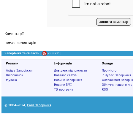
Коментарії:
немає коментарів
Запоріжжя та область
|
RSS 2.0
|
Розваги
Інформація
Огляди
Афіша Запоріжжя
Довідник підприємств
Про місто
Відпочинок
Каталог сайтів
7 Чудес Запоріжжя
Музика
Новини Запоріжжя
Фотоальбом Запорі
Новини ЗМІ
Обличчя нашого міс
ТВ-програма
RSS
© 2004-2024,
Сайт Запоріжжя
.