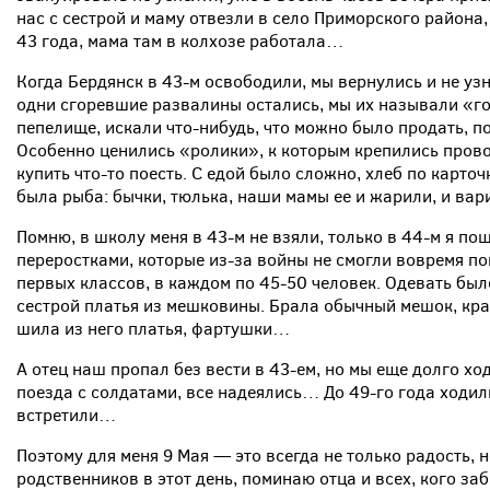
нас с сестрой и маму отвезли в село Приморского района,
43 года, мама там в колхозе работала…
Когда Бердянск в 43-м освободили, мы вернулись и не уз
одни сгоревшие развалины остались, мы их называли «гор
пепелище, искали что-нибудь, что можно было продать, 
Особенно ценились «ролики», к которым крепились прово
купить что-то поесть. С едой было сложно, хлеб по карт
была рыба: бычки, тюлька, наши мамы ее и жарили, и вари
Помню, в школу меня в 43-м не взяли, только в 44-м я по
переростками, которые из-за войны не смогли вовремя по
первых классов, в каждом по 45-50 человек. Одевать был
сестрой платья из мешковины. Брала обычный мешок, кр
шила из него платья, фартушки…
А отец наш пропал без вести в 43-ем, но мы еще долго хо
поезда с солдатами, все надеялись… До 49-го года ходили
встретили…
Поэтому для меня 9 Мая — это всегда не только радость, н
родственников в этот день, поминаю отца и всех, кого з