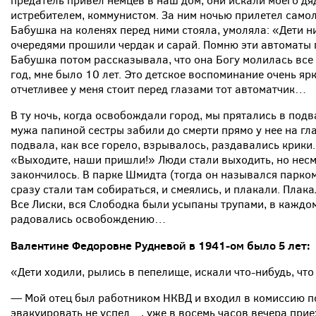
предатель привел немцев в наш дом, они искали моего дя
истребителем, коммунистом. За ним ночью прилетел самоле
Бабушка на коленях перед ними стояла, умоляла: «Дети н
очередями прошили чердак и сарай. Помню эти автоматы 
Бабушка потом рассказывала, что она Богу молилась все э
год, мне было 10 лет. Это детское воспоминание очень ярк
отчетливее у меня стоит перед глазами тот автоматчик…
В ту ночь, когда освобождали город, мы прятались в подв
мужа папиной сестры забили до смерти прямо у нее на гл
подвала, как все горело, взрывалось, раздавались крики.
«Выходите, наши пришли!» Люди стали выходить, но несме
закончилось. В парке Шмидта (тогда он назывался парко
сразу стали там собираться, и смеялись, и плакали. Плака
Все Лиски, вся Слободка были усыпаны трупами, в каждо
радовались освобождению…
Валентине Федоровне Рудневой в 1941-ом было 5 лет:
«Дети ходили, рылись в пепелище, искали что-нибудь, чт
— Мой отец был работником НКВД и входил в комиссию по
эвакуировать не успел…, уже в восемь часов вечера прие