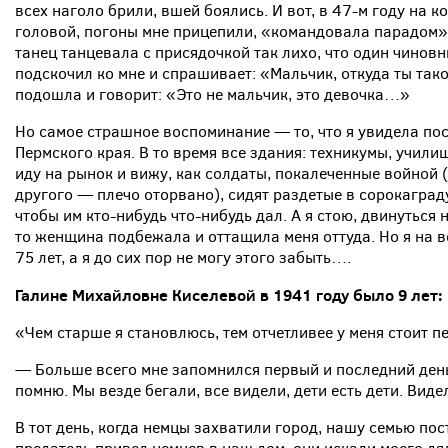
всех наголо брили, вшей боялись. И вот, в 47-м году на ко
головой, погоны мне прицепили, «командовала парадом»
танец танцевала с присядочкой так лихо, что один чиновн
подскочил ко мне и спрашивает: «Мальчик, откуда ты та
подошла и говорит: «Это не мальчик, это девочка…»
Но самое страшное воспоминание — то, что я увидела пос
Пермского края. В то время все здания: техникумы, учил
иду на рынок и вижу, как солдаты, покалеченные войной 
другого — плечо оторвано), сидят раздетые в сорокаград
чтобы им кто-нибудь что-нибудь дал. А я стою, двинуться 
то женщина подбежала и оттащила меня оттуда. Но я на 
75 лет, а я до сих пор не могу этого забыть….
Галине Михайловне Киселевой в 1941 году было 9 лет:
«Чем старше я становлюсь, тем отчетливее у меня стоит 
— Больше всего мне запомнился первый и последний день
помню. Мы везде бегали, все видели, дети есть дети. Вид
В тот день, когда немцы захватили город, нашу семью пос