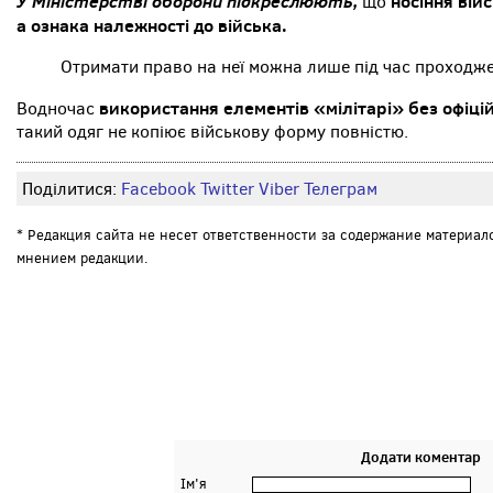
У Міністерстві оборони підкреслюють,
носіння вій
що
а ознака належності до війська.
Отримати право на неї можна лише під час проходж
використання елементів «мілітарі» без офіці
Водночас
такий одяг не копіює військову форму повністю.
Поділитися:
Facebook
Twitter
Viber
Телеграм
* Редакция сайта не несет ответственности за содержание материал
мнением редакции.
Додати коментар
Ім'я