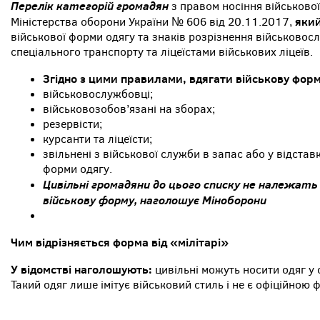
Перелік категорій громадян
з правом носіння військово
яки
Міністерства оборони України № 606 від 20.11.2017,
військової форми одягу та знаків розрізнення військово
спеціального транспорту та ліцеїстами військових ліцеїв.
Згідно з цими правилами, вдягати військову фор
військовослужбовці;
військовозобов’язані на зборах;
резервісти;
курсанти та ліцеїсти;
звільнені з військової служби в запас або у відстав
форми одягу.
Цивільні громадяни до цього списку не належать
військову форму, наголошує Міноборони
Чим відрізняється форма від «мілітарі»
У відомстві наголошують:
цивільні можуть носити одяг у с
Такий одяг лише імітує військовий стиль і не є офіційною