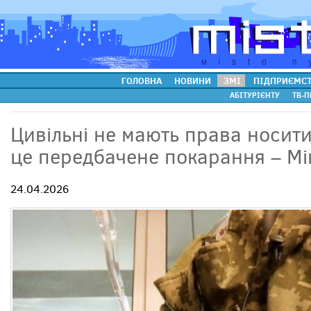
ГОЛОВНА
НОВИНИ
ЗМІ
ПІДПРИЄМС
АБІТУРІЄНТУ
ТВ-П
Цивільні не мають права носити
це передбачене покарання – М
24.04.2026