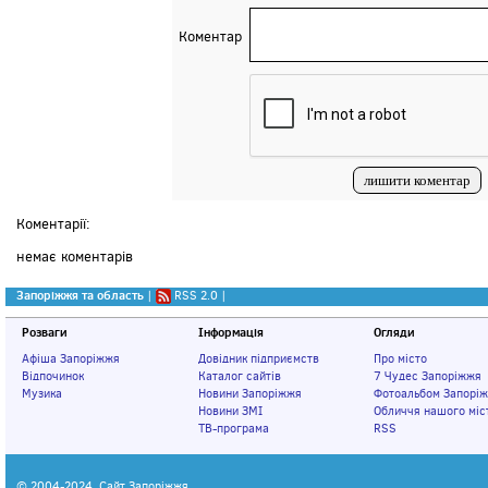
Коментар
Коментарії:
немає коментарів
Запоріжжя та область
|
RSS 2.0
|
Розваги
Інформація
Огляди
Афіша Запоріжжя
Довідник підприємств
Про місто
Відпочинок
Каталог сайтів
7 Чудес Запоріжжя
Музика
Новини Запоріжжя
Фотоальбом Запорі
Новини ЗМІ
Обличчя нашого міс
ТВ-програма
RSS
© 2004-2024,
Сайт Запоріжжя
.