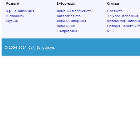
Розваги
Інформація
Огляди
Афіша Запоріжжя
Довідник підприємств
Про місто
Відпочинок
Каталог сайтів
7 Чудес Запоріжжя
Музика
Новини Запоріжжя
Фотоальбом Запорі
Новини ЗМІ
Обличчя нашого міс
ТВ-програма
RSS
© 2004-2024,
Сайт Запоріжжя
.