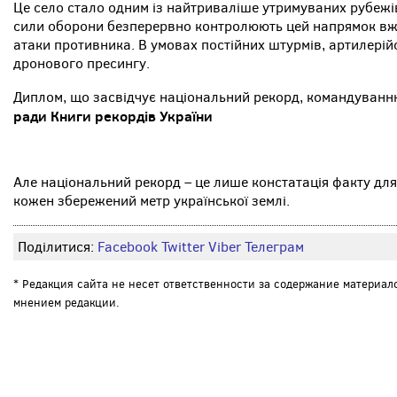
Це село стало одним із найтриваліше утримуваних рубежів
сили оборони безперервно контролюють цей напрямок вж
атаки противника. В умовах постійних штурмів, артилерійс
дронового пресингу.
Диплом, що засвідчує національний рекорд, командуван
ради Книги рекордів України
Але національний рекорд – це лише констатація факту для 
кожен збережений метр української землі.
Поділитися:
Facebook
Twitter
Viber
Телеграм
* Редакция сайта не несет ответственности за содержание материал
мнением редакции.