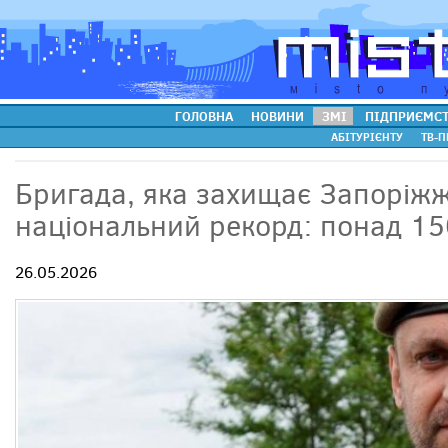
ГОЛОВНА
НОВИНИ
ЗМІ
ПІДПРИЄМС
АБІТУРІЄНТУ
ТВ-П
Бригада, яка захищає Запоріжж
національний рекорд: понад 15
26.05.2026