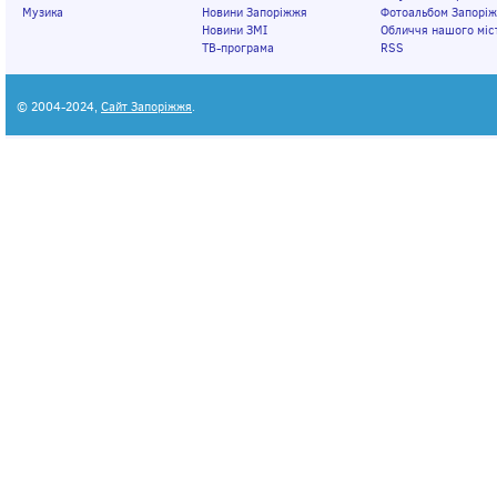
Музика
Новини Запоріжжя
Фотоальбом Запорі
Новини ЗМІ
Обличчя нашого міс
ТВ-програма
RSS
© 2004-2024,
Сайт Запоріжжя
.