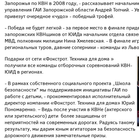
Запорожья по КВН в 2008 году, - рассказывает начальни
управления ГАИ Запорожской области Андрей Топчий. - Ув
привезут очередное «чудо» - победный трофей.
- Победа не будет легкой - за первое место в финале прид
запорожских КВНщиков от ЮИДа начальник отдела связе
МВД, полковник милиции Нина Хмелевская. - В финале иг
региональных туров, давние соперники - команды из Льво
Подарки от сети «Фокстрот. Техника для дома »
получили все команды отборочных соревнований КВН-
ЮИД в регионах.
- В рамках собственного социального проекта „Школа
безопасности" мы поддерживаем инициативы ГАИ по
работе с детьми, - прокомментировал исполнительный
директор компании «Фокстрот. Техника для дома» Юрий
Пономаренко. – Ведь после участия в КВНе (актерского
или зрительского) дети более защищены от
неприятностей на современных дорогах. Радуясь такому
результату, мы дарим юным агитаторам за безопасность
дорожного движения замечательные призы.