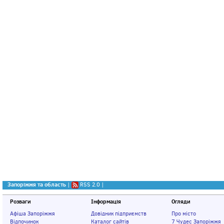
Запоріжжя та область
|
RSS 2.0
|
Розваги
Інформація
Огляди
Афіша Запоріжжя
Довідник підприємств
Про місто
Відпочинок
Каталог сайтів
7 Чудес Запоріжжя