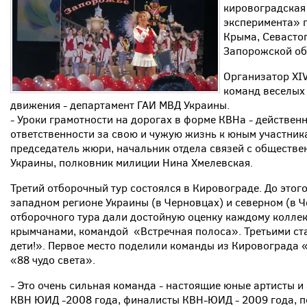
кировоградска
эксперимента» 
Крыма, Севастоп
Запорожской об
Организатор XI
команд веселых
движения - департамент ГАИ МВД Украины.
- Уроки грамотности на дорогах в форме КВНа - действе
ответственности за свою и чужую жизнь к юным участник
председатель жюри, начальник отдела связей с обществ
Украины, полковник милиции Нина Хмелевская.
Третий отборочный тур состоялся в Кировограде. До это
западном регионе Украины (в Черновцах) и северном (в 
отборочного тура дали достойную оценку каждому коллек
крымчанами, командой «Встречная полоса». Третьими ст
дети!». Первое место поделили команды из Кировограда
«88 чудо света».
- Это очень сильная команда - настоящие юные артисты 
КВН ЮИД -2008 года, финалисты КВН-ЮИД - 2009 года, п