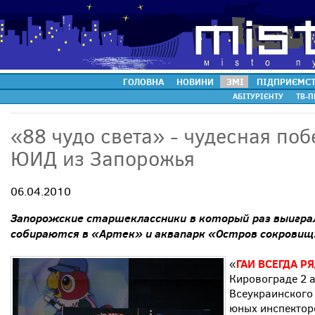
ГОЛОВНА
НОВИНИ
ЗМІ
ПІДПРИЄМС
АБІТУРІЄНТУ
ТВ-П
«88 чудо света» - чудесная по
ЮИД из Запорожья
06.04.2010
Запорожские старшеклассники в который раз выигра
собираются в «Артек» и аквапарк «Остров сокровищ»
ГАИ ВСЕГДА Р
«
Кировограде 2 а
Всеукраинского
юных инспекторо